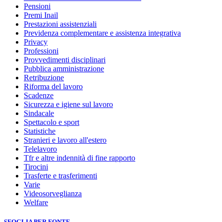
Pensioni
Premi Inail
Prestazioni assistenziali
Previdenza complementare e assistenza integrativa
Privacy
Professioni
Provvedimenti disciplinari
Pubblica amministrazione
Retribuzione
Riforma del lavoro
Scadenze
Sicurezza e igiene sul lavoro
Sindacale
Spettacolo e sport
Statistiche
Stranieri e lavoro all'estero
Telelavoro
Tfr e altre indennità di fine rapporto
Tirocini
Trasferte e trasferimenti
Varie
Videosorveglianza
Welfare
SFOGLIA PER FONTE