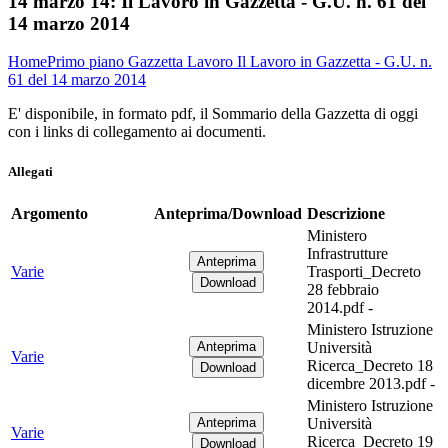
14 marzo 14:
Il Lavoro in Gazzetta - G.U. n. 61 del
14 marzo 2014
Home
Primo piano
Gazzetta Lavoro
Il Lavoro in Gazzetta - G.U. n.
61 del 14 marzo 2014
E' disponibile, in formato pdf, il Sommario della Gazzetta di oggi
con i links di collegamento ai documenti.
Allegati
Argomento
Anteprima/Download
Descrizione
Ministero
Infrastrutture
Varie
Trasporti_Decreto
28 febbraio
2014.pdf -
Ministero Istruzione
Università
Varie
Ricerca_Decreto 18
dicembre 2013.pdf -
Ministero Istruzione
Università
Varie
Ricerca_Decreto 19