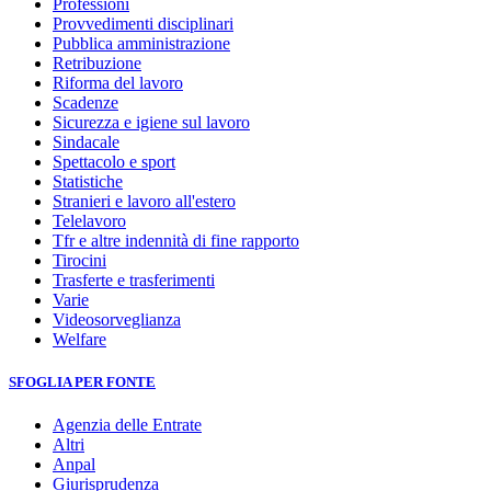
Professioni
Provvedimenti disciplinari
Pubblica amministrazione
Retribuzione
Riforma del lavoro
Scadenze
Sicurezza e igiene sul lavoro
Sindacale
Spettacolo e sport
Statistiche
Stranieri e lavoro all'estero
Telelavoro
Tfr e altre indennità di fine rapporto
Tirocini
Trasferte e trasferimenti
Varie
Videosorveglianza
Welfare
SFOGLIA PER FONTE
Agenzia delle Entrate
Altri
Anpal
Giurisprudenza