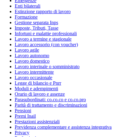
Emergenze
Enti bilaterali
Estinzione rapporto di lavoro
Formazione
Gestione separata Inps
Imposte, Tributi, Tasse
Infortuni e malattie professionali
Lavoro a termine e stagionale
Lavoro accessorio (con voucher)
Lavoro agile
Lavoro autonomo
Lavoro domestico
Lavoro interinale o somministrato
Lavoro intermittente
Lavoro occasionale
Legge di bilancio e Pnrr
Moduli e adempimenti
Orario di lavoro e assenze
Parasubordinati: co.co.co e co.co.pro
Parità di trattamento e discriminazioni
Pensioni
Premi Inail
Prestazioni assistenziali
Previdenza complementare e assistenza integrativa
Privacy