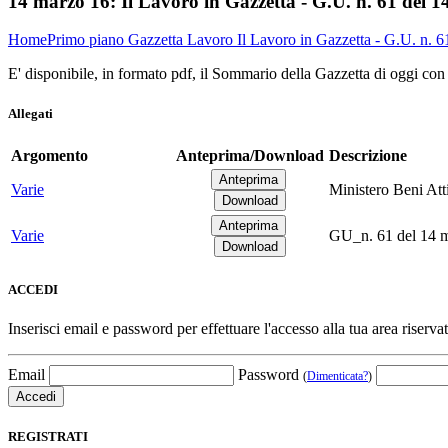
14 marzo 16:
Il Lavoro in Gazzetta - G.U. n. 61 del 
Home
Primo piano
Gazzetta Lavoro
Il Lavoro in Gazzetta - G.U. n. 
E' disponibile, in formato pdf, il Sommario della Gazzetta di oggi con
Allegati
Argomento
Anteprima/Download
Descrizione
Varie
Ministero Beni Att
Varie
GU_n. 61 del 14 m
ACCEDI
Inserisci email e password per effettuare l'accesso alla tua area riservat
Email
Password
(
Dimenticata?
)
REGISTRATI