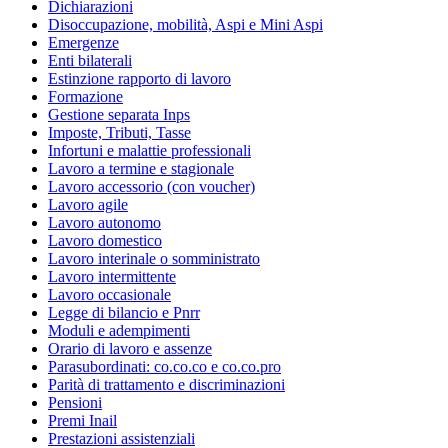
Dichiarazioni
Disoccupazione, mobilità, Aspi e Mini Aspi
Emergenze
Enti bilaterali
Estinzione rapporto di lavoro
Formazione
Gestione separata Inps
Imposte, Tributi, Tasse
Infortuni e malattie professionali
Lavoro a termine e stagionale
Lavoro accessorio (con voucher)
Lavoro agile
Lavoro autonomo
Lavoro domestico
Lavoro interinale o somministrato
Lavoro intermittente
Lavoro occasionale
Legge di bilancio e Pnrr
Moduli e adempimenti
Orario di lavoro e assenze
Parasubordinati: co.co.co e co.co.pro
Parità di trattamento e discriminazioni
Pensioni
Premi Inail
Prestazioni assistenziali