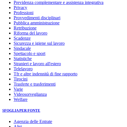
Previdenza complementare e assistenza integrativa
Privacy
Professioni
Provvedimenti disciplinari
Pubblica amministrazione
Retribuzione
Riforma del lavoro
Scadenze
Sicurezza e igiene sul lavoro
Sindacale
Spettacolo e sport
Statistiche
Stranieri e lavoro all'estero
Telelavoro
Tfr e altre indennità di fine rapporto
Tirocini
Trasferte e trasferimenti
Varie
Videosorveglianza
Welfare
SFOGLIA PER FONTE
Agenzia delle Entrate
Altri