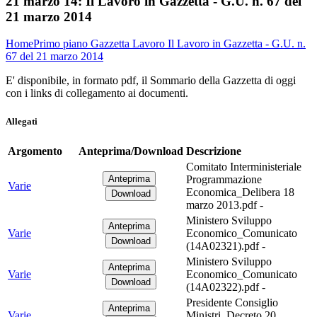
21 marzo 14:
Il Lavoro in Gazzetta - G.U. n. 67 del
21 marzo 2014
Home
Primo piano
Gazzetta Lavoro
Il Lavoro in Gazzetta - G.U. n.
67 del 21 marzo 2014
E' disponibile, in formato pdf, il Sommario della Gazzetta di oggi
con i links di collegamento ai documenti.
Allegati
Argomento
Anteprima/Download
Descrizione
Comitato Interministeriale
Programmazione
Varie
Economica_Delibera 18
marzo 2013.pdf -
Ministero Sviluppo
Varie
Economico_Comunicato
(14A02321).pdf -
Ministero Sviluppo
Varie
Economico_Comunicato
(14A02322).pdf -
Presidente Consiglio
Varie
Ministri_Decreto 20