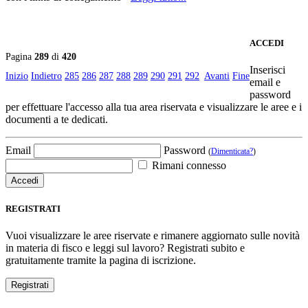
ACCEDI
Pagina
289
di
420
Inserisci
Inizio
Indietro
285
286
287
288
289
290
291
292
Avanti
Fine
email e
password
per effettuare l'accesso alla tua area riservata e visualizzare le aree e i
documenti a te dedicati.
Email
Password
(
Dimenticata?
)
Rimani connesso
REGISTRATI
Vuoi visualizzare le aree riservate e rimanere aggiornato sulle novità
in materia di fisco e leggi sul lavoro? Registrati subito e
gratuitamente tramite la pagina di iscrizione.