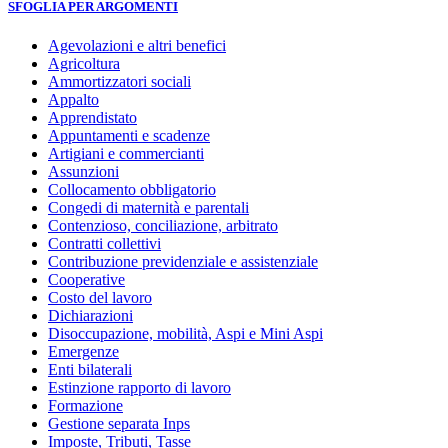
SFOGLIA PER ARGOMENTI
Agevolazioni e altri benefici
Agricoltura
Ammortizzatori sociali
Appalto
Apprendistato
Appuntamenti e scadenze
Artigiani e commercianti
Assunzioni
Collocamento obbligatorio
Congedi di maternità e parentali
Contenzioso, conciliazione, arbitrato
Contratti collettivi
Contribuzione previdenziale e assistenziale
Cooperative
Costo del lavoro
Dichiarazioni
Disoccupazione, mobilità, Aspi e Mini Aspi
Emergenze
Enti bilaterali
Estinzione rapporto di lavoro
Formazione
Gestione separata Inps
Imposte, Tributi, Tasse