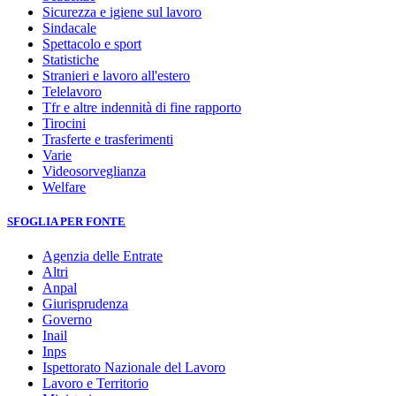
Sicurezza e igiene sul lavoro
Sindacale
Spettacolo e sport
Statistiche
Stranieri e lavoro all'estero
Telelavoro
Tfr e altre indennità di fine rapporto
Tirocini
Trasferte e trasferimenti
Varie
Videosorveglianza
Welfare
SFOGLIA PER FONTE
Agenzia delle Entrate
Altri
Anpal
Giurisprudenza
Governo
Inail
Inps
Ispettorato Nazionale del Lavoro
Lavoro e Territorio