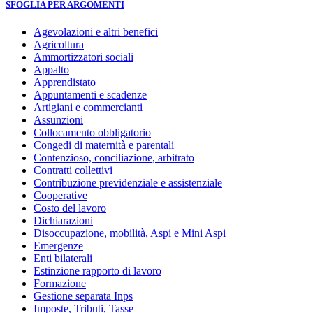
SFOGLIA PER ARGOMENTI
Agevolazioni e altri benefici
Agricoltura
Ammortizzatori sociali
Appalto
Apprendistato
Appuntamenti e scadenze
Artigiani e commercianti
Assunzioni
Collocamento obbligatorio
Congedi di maternità e parentali
Contenzioso, conciliazione, arbitrato
Contratti collettivi
Contribuzione previdenziale e assistenziale
Cooperative
Costo del lavoro
Dichiarazioni
Disoccupazione, mobilità, Aspi e Mini Aspi
Emergenze
Enti bilaterali
Estinzione rapporto di lavoro
Formazione
Gestione separata Inps
Imposte, Tributi, Tasse