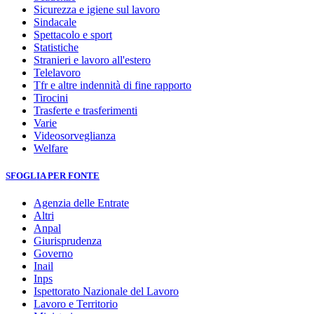
Sicurezza e igiene sul lavoro
Sindacale
Spettacolo e sport
Statistiche
Stranieri e lavoro all'estero
Telelavoro
Tfr e altre indennità di fine rapporto
Tirocini
Trasferte e trasferimenti
Varie
Videosorveglianza
Welfare
SFOGLIA PER FONTE
Agenzia delle Entrate
Altri
Anpal
Giurisprudenza
Governo
Inail
Inps
Ispettorato Nazionale del Lavoro
Lavoro e Territorio