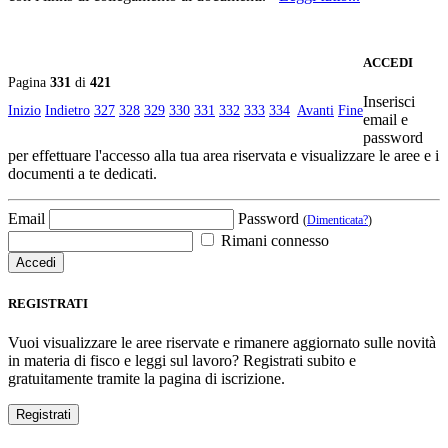
ACCEDI
Pagina
331
di
421
Inserisci
Inizio
Indietro
327
328
329
330
331
332
333
334
Avanti
Fine
email e
password
per effettuare l'accesso alla tua area riservata e visualizzare le aree e i
documenti a te dedicati.
Email
Password
(
Dimenticata?
)
Rimani connesso
REGISTRATI
Vuoi visualizzare le aree riservate e rimanere aggiornato sulle novità
in materia di fisco e leggi sul lavoro? Registrati subito e
gratuitamente tramite la pagina di iscrizione.