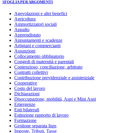
SFOGLIA PER ARGOMENTI
Agevolazioni e altri benefici
Agricoltura
Ammortizzatori sociali
Appalto
Apprendistato
Appuntamenti e scadenze
Artigiani e commercianti
Assunzioni
Collocamento obbligatorio
Congedi di maternità e parentali
Contenzioso, conciliazione, arbitrato
Contratti collettivi
Contribuzione previdenziale e assistenziale
Cooperative
Costo del lavoro
Dichiarazioni
Disoccupazione, mobilità, Aspi e Mini Aspi
Emergenze
Enti bilaterali
Estinzione rapporto di lavoro
Formazione
Gestione separata Inps
Imposte, Tributi, Tasse