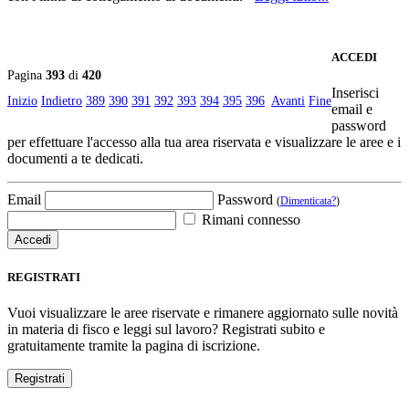
ACCEDI
Pagina
393
di
420
Inserisci
Inizio
Indietro
389
390
391
392
393
394
395
396
Avanti
Fine
email e
password
per effettuare l'accesso alla tua area riservata e visualizzare le aree e i
documenti a te dedicati.
Email
Password
(
Dimenticata?
)
Rimani connesso
REGISTRATI
Vuoi visualizzare le aree riservate e rimanere aggiornato sulle novità
in materia di fisco e leggi sul lavoro? Registrati subito e
gratuitamente tramite la pagina di iscrizione.