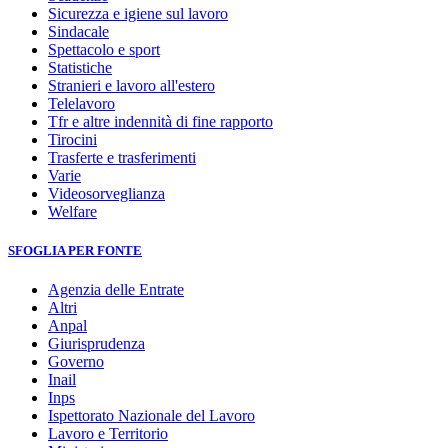
Sicurezza e igiene sul lavoro
Sindacale
Spettacolo e sport
Statistiche
Stranieri e lavoro all'estero
Telelavoro
Tfr e altre indennità di fine rapporto
Tirocini
Trasferte e trasferimenti
Varie
Videosorveglianza
Welfare
SFOGLIA PER FONTE
Agenzia delle Entrate
Altri
Anpal
Giurisprudenza
Governo
Inail
Inps
Ispettorato Nazionale del Lavoro
Lavoro e Territorio