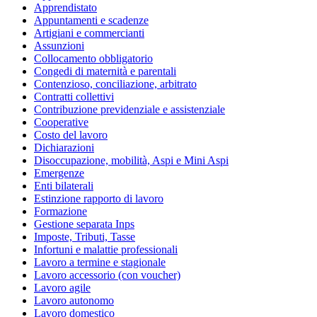
Apprendistato
Appuntamenti e scadenze
Artigiani e commercianti
Assunzioni
Collocamento obbligatorio
Congedi di maternità e parentali
Contenzioso, conciliazione, arbitrato
Contratti collettivi
Contribuzione previdenziale e assistenziale
Cooperative
Costo del lavoro
Dichiarazioni
Disoccupazione, mobilità, Aspi e Mini Aspi
Emergenze
Enti bilaterali
Estinzione rapporto di lavoro
Formazione
Gestione separata Inps
Imposte, Tributi, Tasse
Infortuni e malattie professionali
Lavoro a termine e stagionale
Lavoro accessorio (con voucher)
Lavoro agile
Lavoro autonomo
Lavoro domestico