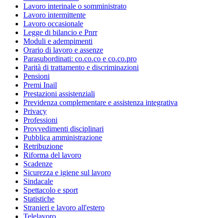
Lavoro interinale o somministrato
Lavoro intermittente
Lavoro occasionale
Legge di bilancio e Pnrr
Moduli e adempimenti
Orario di lavoro e assenze
Parasubordinati: co.co.co e co.co.pro
Parità di trattamento e discriminazioni
Pensioni
Premi Inail
Prestazioni assistenziali
Previdenza complementare e assistenza integrativa
Privacy
Professioni
Provvedimenti disciplinari
Pubblica amministrazione
Retribuzione
Riforma del lavoro
Scadenze
Sicurezza e igiene sul lavoro
Sindacale
Spettacolo e sport
Statistiche
Stranieri e lavoro all'estero
Telelavoro