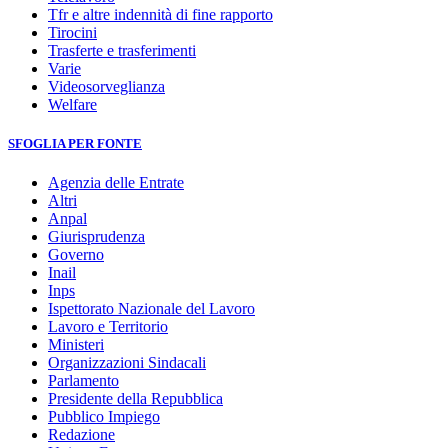
Tfr e altre indennità di fine rapporto
Tirocini
Trasferte e trasferimenti
Varie
Videosorveglianza
Welfare
SFOGLIA PER FONTE
Agenzia delle Entrate
Altri
Anpal
Giurisprudenza
Governo
Inail
Inps
Ispettorato Nazionale del Lavoro
Lavoro e Territorio
Ministeri
Organizzazioni Sindacali
Parlamento
Presidente della Repubblica
Pubblico Impiego
Redazione