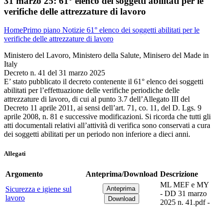
31 marzo 25:
61° elenco dei soggetti abilitati per le
verifiche delle attrezzature di lavoro
Home
Primo piano
Notizie
61° elenco dei soggetti abilitati per le
verifiche delle attrezzature di lavoro
Ministero del Lavoro, Ministero della Salute, Minisero del Made in
Italy
Decreto n. 41 del 31 marzo 2025
E’ stato pubblicato il decreto contenente il 61° elenco dei soggetti
abilitati per l’effettuazione delle verifiche periodiche delle
attrezzature di lavoro, di cui al punto 3.7 dell’Allegato III del
Decreto 11 aprile 2011, ai sensi dell’art. 71, co. 11, del D. Lgs. 9
aprile 2008, n. 81 e successive modificazioni. Si ricorda che tutti gli
atti documentali relativi all’attività di verifica sono conservati a cura
dei soggetti abilitati per un periodo non inferiore a dieci anni.
Allegati
Argomento
Anteprima/Download
Descrizione
ML MEF e MY
Sicurezza e igiene sul
- DD 31 marzo
lavoro
2025 n. 41.pdf -