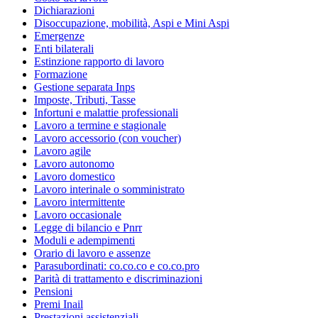
Dichiarazioni
Disoccupazione, mobilità, Aspi e Mini Aspi
Emergenze
Enti bilaterali
Estinzione rapporto di lavoro
Formazione
Gestione separata Inps
Imposte, Tributi, Tasse
Infortuni e malattie professionali
Lavoro a termine e stagionale
Lavoro accessorio (con voucher)
Lavoro agile
Lavoro autonomo
Lavoro domestico
Lavoro interinale o somministrato
Lavoro intermittente
Lavoro occasionale
Legge di bilancio e Pnrr
Moduli e adempimenti
Orario di lavoro e assenze
Parasubordinati: co.co.co e co.co.pro
Parità di trattamento e discriminazioni
Pensioni
Premi Inail
Prestazioni assistenziali