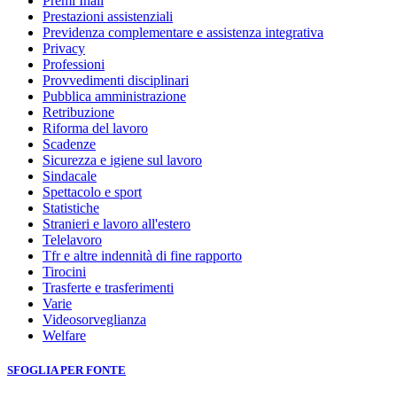
Premi Inail
Prestazioni assistenziali
Previdenza complementare e assistenza integrativa
Privacy
Professioni
Provvedimenti disciplinari
Pubblica amministrazione
Retribuzione
Riforma del lavoro
Scadenze
Sicurezza e igiene sul lavoro
Sindacale
Spettacolo e sport
Statistiche
Stranieri e lavoro all'estero
Telelavoro
Tfr e altre indennità di fine rapporto
Tirocini
Trasferte e trasferimenti
Varie
Videosorveglianza
Welfare
SFOGLIA PER FONTE