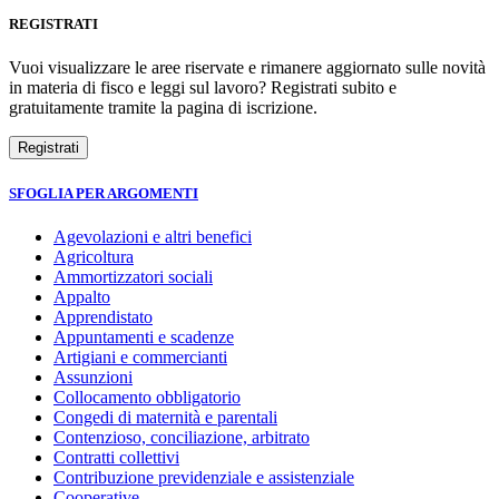
REGISTRATI
Vuoi visualizzare le aree riservate e rimanere aggiornato sulle novità
in materia di fisco e leggi sul lavoro? Registrati subito e
gratuitamente tramite la pagina di iscrizione.
SFOGLIA PER ARGOMENTI
Agevolazioni e altri benefici
Agricoltura
Ammortizzatori sociali
Appalto
Apprendistato
Appuntamenti e scadenze
Artigiani e commercianti
Assunzioni
Collocamento obbligatorio
Congedi di maternità e parentali
Contenzioso, conciliazione, arbitrato
Contratti collettivi
Contribuzione previdenziale e assistenziale
Cooperative