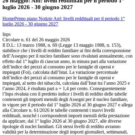
26 maggio:
Anf: livelli reddituali per il periodo 1°
luglio 2026 - 30 giugno 2027
Home
Primo piano
Notizie
Anf: livelli reddituali per il periodo 1°
luglio 2026 - 30 giugno 2027
Inps
Circolare n. 61 del 26 maggio 2026
Il D.L: 13 marzo 1988, n. 69 (Legge 13 maggio 1988, n. 153),
stabilisce che i livelli di reddito familiare ai fini della corresponsione
dell’Assegno per il nucleo familiare sono rivalutati annualmente, con
effetto dal 1° luglio di ciascun anno, in misura pari alla variazione
dell’indice dei prezzi al consumo per le famiglie di operai e
impiegati (Foi), calcolata dall’Istat. La variazione percentuale
dell’indice dei prezzi al consumo per le famiglie di operai e
impiegati, al netto dei tabacchi, calcolata dall’Istat tra l’anno 2025 e
l’anno 2024, è risultata pari a + 1,4 per cento. Conseguentemente
l’Inps rivaluta con il predetto indice i livelli di reddito delle tabelle
contenenti gli importi mensili degli Assegni per il nucleo familiare,
in vigore per il periodo dal 1° luglio 2026 al 30 giugno 2027 e allega
alla Circolare n. 61/2026 le tabelle contenenti i nuovi livelli
reddituali, nonché i corrispondenti importi mensili della prestazione
da applicare, dal 1° luglio 2026 al 30 giugno 2027, alle diverse
tipologie di nuclei familiari. Gli stessi livelli di reddito avranno
validità per la determinazione degli importi giornalieri, settimanali,