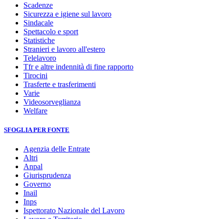
Scadenze
Sicurezza e igiene sul lavoro
Sindacale
Spettacolo e sport
Statistiche
Stranieri e lavoro all'estero
Telelavoro
Tfr e altre indennità di fine rapporto
Tirocini
Trasferte e trasferimenti
Varie
Videosorveglianza
Welfare
SFOGLIA PER FONTE
Agenzia delle Entrate
Altri
Anpal
Giurisprudenza
Governo
Inail
Inps
Ispettorato Nazionale del Lavoro