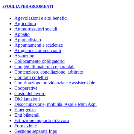
SFOGLIA PER ARGOMENTI
Agevolazioni e altri benefici
Agricoltura
Ammortizzatori sociali
Appalto
Apprendistato
Appuntamenti e scadenze
Artigiani e commercianti
Assunzioni
Collocamento obbligatorio
Congedi di maternità e parentali
Contenzioso, conciliazione, arbitrato
Contratti collettivi
Contribuzione previdenziale e assistenziale
Cooperative
Costo del lavoro
Dichiarazioni
Disoccupazione, mobilità, Aspi e Mini Aspi
Emergenze
Enti bilaterali
Estinzione rapporto di lavoro
Formazione
Gestione separata Inps