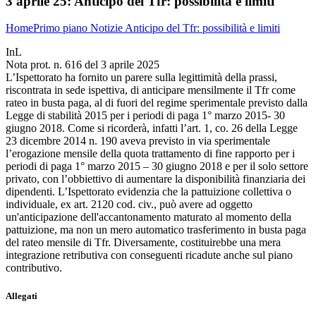
3 aprile 25:
Anticipo del Tfr: possibilità e limiti
Home
Primo piano
Notizie
Anticipo del Tfr: possibilità e limiti
InL
Nota prot. n. 616 del 3 aprile 2025
L’Ispettorato ha fornito un parere sulla legittimità della prassi,
riscontrata in sede ispettiva, di anticipare mensilmente il Tfr come
rateo in busta paga, al di fuori del regime sperimentale previsto dalla
Legge di stabilità 2015 per i periodi di paga 1° marzo 2015- 30
giugno 2018. Come si ricorderà, infatti l’art. 1, co. 26 della Legge
23 dicembre 2014 n. 190 aveva previsto in via sperimentale
l’erogazione mensile della quota trattamento di fine rapporto per i
periodi di paga 1° marzo 2015 – 30 giugno 2018 e per il solo settore
privato, con l’obbiettivo di aumentare la disponibilità finanziaria dei
dipendenti. L’Ispettorato evidenzia che la pattuizione collettiva o
individuale, ex art. 2120 cod. civ., può avere ad oggetto
un'anticipazione dell'accantonamento maturato al momento della
pattuizione, ma non un mero automatico trasferimento in busta paga
del rateo mensile di Tfr. Diversamente, costituirebbe una mera
integrazione retributiva con conseguenti ricadute anche sul piano
contributivo.
Allegati