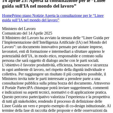
14 aprile 25:
Aperta la consultazione per le “Linee
guida sull’IA nel mondo del lavoro”
Home
Primo piano
Notizie
Aperta la consultazione per le “Linee
guida sull’IA nel mondo del lavoro”
Ministero del Lavoro
Comunicato del 14 Aprile 2025
Il Ministero del Lavoro ha avviato la stesura delle “Linee Guida per
l’Implementazione dell’Intelligenza Artificiale (IA) nel Mondo del
Lavoro”: un documento innovativo pensato per aiutare imprese,
lavoratori, enti di formazione e intermediari a sfruttare appieno le
potenzialità dell’IA, in modo etico, responsabile e centrato sulla
persona che sarà oggetto di dialogo anche con le parti sociali.
L’obiettivo è favorire produttività, efficienza, benessere e sicurezza
in ogni ambiente di lavoro, nel rispetto della dignità individuale e
collettiva. Per raggiungere un risultato il più completo possibile, il
Ministero invita tutte le parti interessate a prendere parte a una
consultazione pubblica sulla prima bozza del documento. Attraverso
il Portale ParteciPA chiunque potrà inviare suggerimenti, commenti
e indicazioni su aspetti tecnici, normativi o di applicazione pratica.
Questo percorso partecipativo valorizza l’esperienza e la prospettiva
di tutti gli stakeholder, rendendo il processo di definizione delle
Linee Guida un vero e proprio esempio di co-design istituzionale. Al
termine della fase di raccolta delle proposte e delle osservazioni da