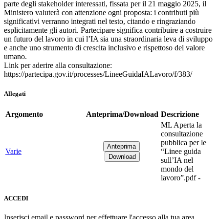
parte degli stakeholder interessati, fissata per il 21 maggio 2025, il
Ministero valuterà con attenzione ogni proposta: i contributi più
significativi verranno integrati nel testo, citando e ringraziando
esplicitamente gli autori. Partecipare significa contribuire a costruire
un futuro del lavoro in cui l’IA sia una straordinaria leva di sviluppo
e anche uno strumento di crescita inclusivo e rispettoso del valore
umano.
Link per aderire alla consultazione:
https://partecipa.gov.it/processes/LineeGuidaIALavoro/f/383/
Allegati
Argomento
Anteprima/Download
Descrizione
ML Aperta la
consultazione
pubblica per le
Varie
“Linee guida
sull’IA nel
mondo del
lavoro”.pdf -
ACCEDI
Inserisci email e password per effettuare l'accesso alla tua area