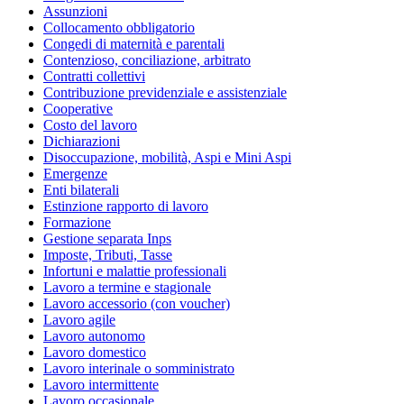
Assunzioni
Collocamento obbligatorio
Congedi di maternità e parentali
Contenzioso, conciliazione, arbitrato
Contratti collettivi
Contribuzione previdenziale e assistenziale
Cooperative
Costo del lavoro
Dichiarazioni
Disoccupazione, mobilità, Aspi e Mini Aspi
Emergenze
Enti bilaterali
Estinzione rapporto di lavoro
Formazione
Gestione separata Inps
Imposte, Tributi, Tasse
Infortuni e malattie professionali
Lavoro a termine e stagionale
Lavoro accessorio (con voucher)
Lavoro agile
Lavoro autonomo
Lavoro domestico
Lavoro interinale o somministrato
Lavoro intermittente
Lavoro occasionale