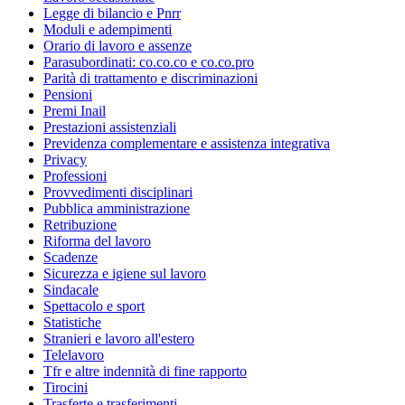
Legge di bilancio e Pnrr
Moduli e adempimenti
Orario di lavoro e assenze
Parasubordinati: co.co.co e co.co.pro
Parità di trattamento e discriminazioni
Pensioni
Premi Inail
Prestazioni assistenziali
Previdenza complementare e assistenza integrativa
Privacy
Professioni
Provvedimenti disciplinari
Pubblica amministrazione
Retribuzione
Riforma del lavoro
Scadenze
Sicurezza e igiene sul lavoro
Sindacale
Spettacolo e sport
Statistiche
Stranieri e lavoro all'estero
Telelavoro
Tfr e altre indennità di fine rapporto
Tirocini
Trasferte e trasferimenti