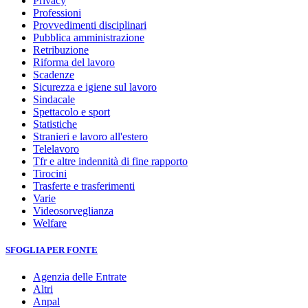
Privacy
Professioni
Provvedimenti disciplinari
Pubblica amministrazione
Retribuzione
Riforma del lavoro
Scadenze
Sicurezza e igiene sul lavoro
Sindacale
Spettacolo e sport
Statistiche
Stranieri e lavoro all'estero
Telelavoro
Tfr e altre indennità di fine rapporto
Tirocini
Trasferte e trasferimenti
Varie
Videosorveglianza
Welfare
SFOGLIA PER FONTE
Agenzia delle Entrate
Altri
Anpal