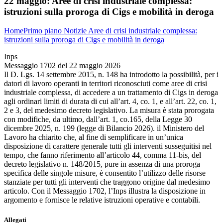
22 maggio:
Aree di crisi industriale complessa:
istruzioni sulla proroga di Cigs e mobilità in deroga
Home
Primo piano
Notizie
Aree di crisi industriale complessa:
istruzioni sulla proroga di Cigs e mobilità in deroga
Inps
Messaggio 1702 del 22 maggio 2026
Il D. Lgs. 14 settembre 2015, n. 148 ha introdotto la possibilità, per i
datori di lavoro operanti in territori riconosciuti come aree di crisi
industriale complessa, di accedere a un trattamento di Cigs in deroga
agli ordinari limiti di durata di cui all’art. 4, co. 1, e all’art. 22, co. 1,
2 e 3, del medesimo decreto legislativo. La misura è stata prorogata
con modifiche, da ultimo, dall’art. 1, co.165, della Legge 30
dicembre 2025, n. 199 (legge di Bilancio 2026). il Ministero del
Lavoro ha chiarito che, al fine di semplificare in un’unica
disposizione di carattere generale tutti gli interventi susseguitisi nel
tempo, che fanno riferimento all’articolo 44, comma 11-bis, del
decreto legislativo n. 148/2015, pure in assenza di una proroga
specifica delle singole misure, è consentito l’utilizzo delle risorse
stanziate per tutti gli interventi che traggono origine dal medesimo
articolo. Con il Messaggio 1702, l’Inps illustra la disposizione in
argomento e fornisce le relative istruzioni operative e contabili.
Allegati