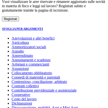
Vuoi visualizzare le aree riservate e rimanere aggiornato sulle novità
in materia di fisco e leggi sul lavoro? Registrati subito e
gratuitamente tramite la pagina di iscrizione.
SFOGLIA PER ARGOMENTI
Agevolazioni e altri benefici
Agricoltura
Ammortizzatori sociali
Appalto
Apprendistato
Appuntamenti e scadenze
Artigiani e commercianti
Assunzioni
Collocamento obbligatorio
Congedi di maternità e parentali
Contenzioso, conciliazione, arbitrato
Contratti collettivi
Contribuzione previdenziale e assistenziale
Cooperative
Costo del lavoro
Dichiarazioni
Disoccupazione, mobilità, Aspi e Mini Aspi