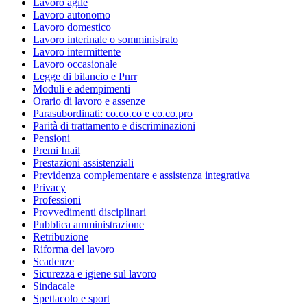
Lavoro agile
Lavoro autonomo
Lavoro domestico
Lavoro interinale o somministrato
Lavoro intermittente
Lavoro occasionale
Legge di bilancio e Pnrr
Moduli e adempimenti
Orario di lavoro e assenze
Parasubordinati: co.co.co e co.co.pro
Parità di trattamento e discriminazioni
Pensioni
Premi Inail
Prestazioni assistenziali
Previdenza complementare e assistenza integrativa
Privacy
Professioni
Provvedimenti disciplinari
Pubblica amministrazione
Retribuzione
Riforma del lavoro
Scadenze
Sicurezza e igiene sul lavoro
Sindacale
Spettacolo e sport