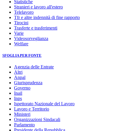
Statistiche
Stranieri e lavoro all'estero
Telelavoro
Tfr e altre indennità di fine rapporto
Tirocini
Trasferte e trasferimenti
Varie
Videosorveglianza
Welfare
SFOGLIA PER FONTE
Agenzia delle Entrate
Altri
Anpal
Giurisprudenza
Governo
Inail
Inps
Ispettorato Nazionale del Lavoro
Lavoro e Territorio
Ministeri
Organizzazioni Sindacali
Parlamento
Presidente della Repubblica