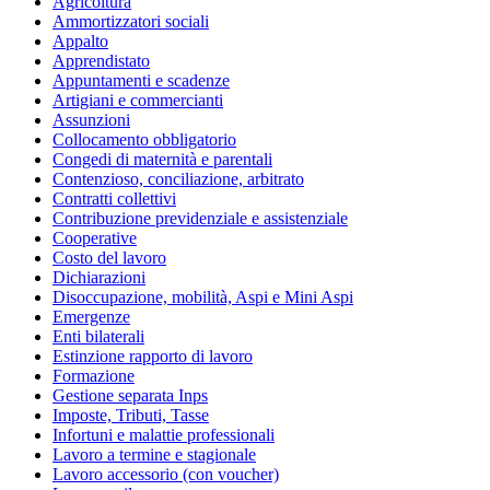
Agricoltura
Ammortizzatori sociali
Appalto
Apprendistato
Appuntamenti e scadenze
Artigiani e commercianti
Assunzioni
Collocamento obbligatorio
Congedi di maternità e parentali
Contenzioso, conciliazione, arbitrato
Contratti collettivi
Contribuzione previdenziale e assistenziale
Cooperative
Costo del lavoro
Dichiarazioni
Disoccupazione, mobilità, Aspi e Mini Aspi
Emergenze
Enti bilaterali
Estinzione rapporto di lavoro
Formazione
Gestione separata Inps
Imposte, Tributi, Tasse
Infortuni e malattie professionali
Lavoro a termine e stagionale
Lavoro accessorio (con voucher)