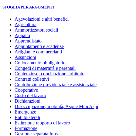
SFOGLIA PER ARGOMENTI
Agevolazioni e altri benefici
Agricoltura
Ammortizzatori sociali
Appalto
Apprendistato
Appuntamenti e scadenze
Artigiani e commercianti
Assunzioni
Collocamento obbligatorio
Congedi di maternità e parentali
Contenzioso, conciliazione, arbitrato
Contratti collettivi
Contribuzione previdenziale e assistenziale
Cooperative
Costo del lavoro
Dichiarazioni
Disoccupazione, mobilità, Aspi e Mini Aspi
Emergenze
Enti bilaterali
Estinzione rapporto di lavoro
Formazione
Gestione separata Inps