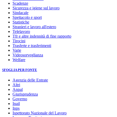
Scadenze
Sicurezza e igiene sul lavoro
Sindacale
Spettacolo e sport
Statistiche
Stranieri e lavoro all'estero
Telelavoro
Tfr e altre indennità di fine rapporto
Tirocini
Trasferte e trasferimenti
Varie
Videosorveglianza
Welfare
SFOGLIA PER FONTE
Agenzia delle Entrate
Altri
Anpal
Giurisprudenza
Governo
Inail
Inps
Ispettorato Nazionale del Lavoro