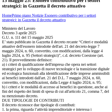
15 maggio 25:
Esonero contributivo per i settori
strategici: in Gazzetta il decreto attuativo
Home
Primo piano
Notizie
Esonero contributivo per i settori
strategici: in Gazzetta il decreto attuativo
Ministero del Lavoro
Decreto 3 aprile 2025
G.U. n. 111 del 15 maggio 2025
E’ stato pubblicato in Gazzetta il decreto recante “Criteri e modalità
attuative dell'esonero introdotte dell'art. 21 del decreto-legge 7
maggio 2024, n. 60, convertito, con modificazioni, dalla legge 4
luglio 2024, n. 95 (Settori strategici)”, c.d. decreto Coesione (art.
21). Il provvedimento definisce:
a) i criteri di qualificazione dell'impresa che opera nei settori
strategici per lo sviluppo di nuove tecnologie e la transizione digitale
ed ecologica funzionali alla identificazione delle imprese ammissibili
ai benefici introdotti dall'art. 21 del D.L. 7 maggio 2024, n. 60,
convertito, con modificazioni, dalla Legge 4 luglio 2024, n. 95;
b) i criteri e le modalità di accesso ai benefici in questione, anche ai
fini del rispetto dei limiti di spesa di cui all'articolo 21, comma 7, del
su menzionato decreto.
DUE TIPOLOGIE DI CONTRIBUTI
Il decreto riconosce due tipologie di contributi:
1. la prima, riguarda l’attività imprenditoriale e interessa i