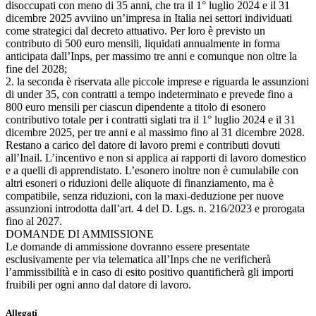
disoccupati con meno di 35 anni, che tra il 1° luglio 2024 e il 31
dicembre 2025 avviino un’impresa in Italia nei settori individuati
come strategici dal decreto attuativo. Per loro è previsto un
contributo di 500 euro mensili, liquidati annualmente in forma
anticipata dall’Inps, per massimo tre anni e comunque non oltre la
fine del 2028;
2. la seconda è riservata alle piccole imprese e riguarda le assunzioni
di under 35, con contratti a tempo indeterminato e prevede fino a
800 euro mensili per ciascun dipendente a titolo di esonero
contributivo totale per i contratti siglati tra il 1° luglio 2024 e il 31
dicembre 2025, per tre anni e al massimo fino al 31 dicembre 2028.
Restano a carico del datore di lavoro premi e contributi dovuti
all’Inail. L’incentivo e non si applica ai rapporti di lavoro domestico
e a quelli di apprendistato. L’esonero inoltre non è cumulabile con
altri esoneri o riduzioni delle aliquote di finanziamento, ma è
compatibile, senza riduzioni, con la maxi-deduzione per nuove
assunzioni introdotta dall’art. 4 del D. Lgs. n. 216/2023 e prorogata
fino al 2027.
DOMANDE DI AMMISSIONE
Le domande di ammissione dovranno essere presentate
esclusivamente per via telematica all’Inps che ne verificherà
l’ammissibilità e in caso di esito positivo quantificherà gli importi
fruibili per ogni anno dal datore di lavoro.
Allegati