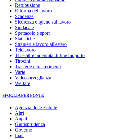
Retribuzione
Riforma del lavoro
Scadenze
Sicurezza e igiene sul lavoro
Sindacale
Spettacolo e sport
Statistiche
Stranieri e lavoro all'estero
Telelavoro
Tfr e altre indennità di fine rapporto
Tirocini
Trasferte e trasferimenti
Varie
Videosorveglianza
Welfare
SFOGLIA PER FONTE
Agenzia delle Entrate
Altri
Anpal
Giurisprudenza
Governo
Inail