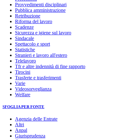
Provvedimenti disciplinari
Pubblica amministrazione
Retribuzione
Riforma del lavoro
Scadenze
Sicurezza e igiene sul lavoro
Sindacale
Spettacolo e sport
Statistiche
Stranieri e lavoro all'estero
Telelavoro
Tfr e altre indennità di fine rapporto
Tirocini
Trasferte e trasferimenti
Varie
Videosorveglianza
Welfare
SFOGLIA PER FONTE
Agenzia delle Entrate
Altri
Anpal
Giurisprudenza