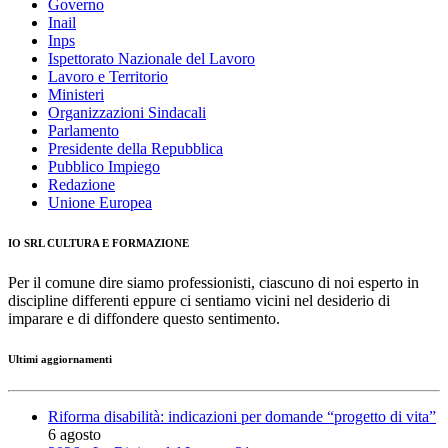
Governo
Inail
Inps
Ispettorato Nazionale del Lavoro
Lavoro e Territorio
Ministeri
Organizzazioni Sindacali
Parlamento
Presidente della Repubblica
Pubblico Impiego
Redazione
Unione Europea
IO SRL CULTURA E FORMAZIONE
Per il comune dire siamo professionisti, ciascuno di noi esperto in
discipline differenti eppure ci sentiamo vicini nel desiderio di
imparare e di diffondere questo sentimento.
Ultimi aggiornamenti
Riforma disabilità: indicazioni per domande “progetto di vita”
6 agosto