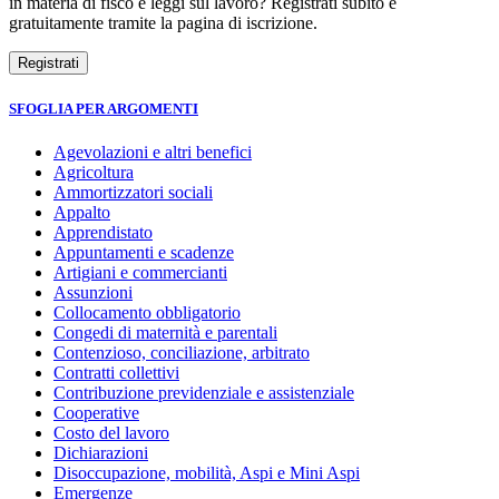
in materia di fisco e leggi sul lavoro? Registrati subito e
gratuitamente tramite la pagina di iscrizione.
SFOGLIA PER ARGOMENTI
Agevolazioni e altri benefici
Agricoltura
Ammortizzatori sociali
Appalto
Apprendistato
Appuntamenti e scadenze
Artigiani e commercianti
Assunzioni
Collocamento obbligatorio
Congedi di maternità e parentali
Contenzioso, conciliazione, arbitrato
Contratti collettivi
Contribuzione previdenziale e assistenziale
Cooperative
Costo del lavoro
Dichiarazioni
Disoccupazione, mobilità, Aspi e Mini Aspi
Emergenze