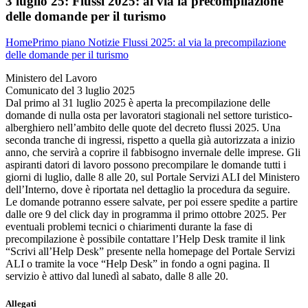
3 luglio 25:
Flussi 2025: al via la precompilazione
delle domande per il turismo
Home
Primo piano
Notizie
Flussi 2025: al via la precompilazione
delle domande per il turismo
Ministero del Lavoro
Comunicato del 3 luglio 2025
Dal primo al 31 luglio 2025 è aperta la precompilazione delle
domande di nulla osta per lavoratori stagionali nel settore turistico-
alberghiero nell’ambito delle quote del decreto flussi 2025. Una
seconda tranche di ingressi, rispetto a quella già autorizzata a inizio
anno, che servirà a coprire il fabbisogno invernale delle imprese. Gli
aspiranti datori di lavoro possono precompilare le domande tutti i
giorni di luglio, dalle 8 alle 20, sul Portale Servizi ALI del Ministero
dell’Interno, dove è riportata nel dettaglio la procedura da seguire.
Le domande potranno essere salvate, per poi essere spedite a partire
dalle ore 9 del click day in programma il primo ottobre 2025. Per
eventuali problemi tecnici o chiarimenti durante la fase di
precompilazione è possibile contattare l’Help Desk tramite il link
“Scrivi all’Help Desk” presente nella homepage del Portale Servizi
ALI o tramite la voce “Help Desk” in fondo a ogni pagina. Il
servizio è attivo dal lunedì al sabato, dalle 8 alle 20.
Allegati