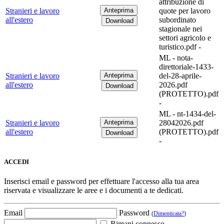
attribuzione di
Stranieri e lavoro
quote per lavoro
all'estero
subordinato
stagionale nei
settori agricolo e
turistico.pdf -
ML - nota-
direttoriale-1433-
Stranieri e lavoro
del-28-aprile-
all'estero
2026.pdf
(PROTETTO).pdf
-
ML - nt-1434-del-
Stranieri e lavoro
28042026.pdf
all'estero
(PROTETTO).pdf
-
ACCEDI
Inserisci email e password per effettuare l'accesso alla tua area
riservata e visualizzare le aree e i documenti a te dedicati.
Email
Password
(
Dimenticata?
)
Rimani connesso