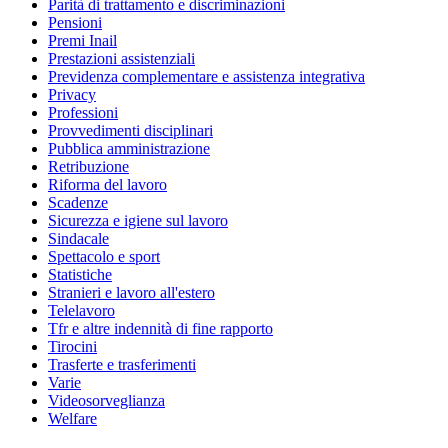
Parità di trattamento e discriminazioni
Pensioni
Premi Inail
Prestazioni assistenziali
Previdenza complementare e assistenza integrativa
Privacy
Professioni
Provvedimenti disciplinari
Pubblica amministrazione
Retribuzione
Riforma del lavoro
Scadenze
Sicurezza e igiene sul lavoro
Sindacale
Spettacolo e sport
Statistiche
Stranieri e lavoro all'estero
Telelavoro
Tfr e altre indennità di fine rapporto
Tirocini
Trasferte e trasferimenti
Varie
Videosorveglianza
Welfare