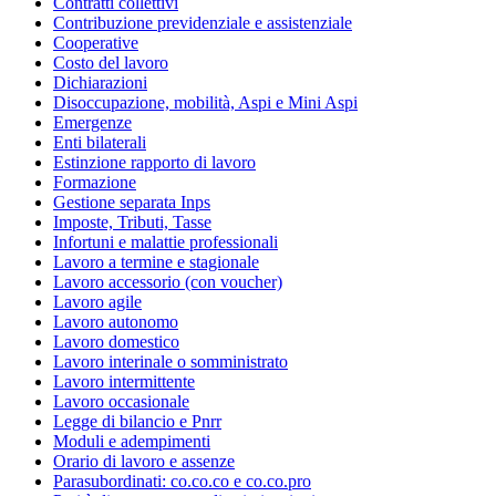
Contratti collettivi
Contribuzione previdenziale e assistenziale
Cooperative
Costo del lavoro
Dichiarazioni
Disoccupazione, mobilità, Aspi e Mini Aspi
Emergenze
Enti bilaterali
Estinzione rapporto di lavoro
Formazione
Gestione separata Inps
Imposte, Tributi, Tasse
Infortuni e malattie professionali
Lavoro a termine e stagionale
Lavoro accessorio (con voucher)
Lavoro agile
Lavoro autonomo
Lavoro domestico
Lavoro interinale o somministrato
Lavoro intermittente
Lavoro occasionale
Legge di bilancio e Pnrr
Moduli e adempimenti
Orario di lavoro e assenze
Parasubordinati: co.co.co e co.co.pro