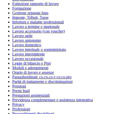
Estinzione rapporto di lavoro
Formazione
Gestione separata Inps
Imposte, Tributi, Tasse
Infortuni e malattie professionali
Lavoro a termine e stagionale
Lavoro accessorio (con voucher)
Lavoro agile
Lavoro autonomo
Lavoro domestico
Lavoro interinale o somministrato
Lavoro intermittente
Lavoro occasionale
Legge di bilancio e Pnrr
Moduli e adempimenti
Orario di lavoro e assenze
Parasubordinati: co.co.co e co.co.pro
Parità di trattamento e discriminazioni
Pensioni
Premi Inail
Prestazioni assistenziali
Previdenza complementare e assistenza integrativa
Privacy
Professioni
Provvedimenti disciplinari