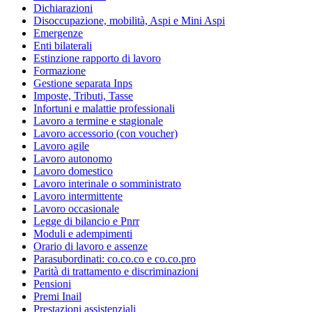
Dichiarazioni
Disoccupazione, mobilità, Aspi e Mini Aspi
Emergenze
Enti bilaterali
Estinzione rapporto di lavoro
Formazione
Gestione separata Inps
Imposte, Tributi, Tasse
Infortuni e malattie professionali
Lavoro a termine e stagionale
Lavoro accessorio (con voucher)
Lavoro agile
Lavoro autonomo
Lavoro domestico
Lavoro interinale o somministrato
Lavoro intermittente
Lavoro occasionale
Legge di bilancio e Pnrr
Moduli e adempimenti
Orario di lavoro e assenze
Parasubordinati: co.co.co e co.co.pro
Parità di trattamento e discriminazioni
Pensioni
Premi Inail
Prestazioni assistenziali