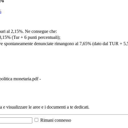
5%
%
 pari al 2,15%. Ne consegue che:
l’8,15% (Tur + 6 punti percentuali);
utive spontaneamente denunciate rimangono al 7,65% (dato dal TUR + 5,
olitica monetaria.pdf -
a e visualizzare le aree e i documenti a te dedicati.
Rimani connesso