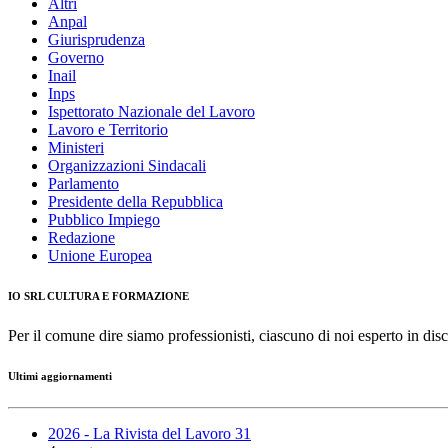
Altri
Anpal
Giurisprudenza
Governo
Inail
Inps
Ispettorato Nazionale del Lavoro
Lavoro e Territorio
Ministeri
Organizzazioni Sindacali
Parlamento
Presidente della Repubblica
Pubblico Impiego
Redazione
Unione Europea
IO SRL CULTURA E FORMAZIONE
Per il comune dire siamo professionisti, ciascuno di noi esperto in disc
Ultimi aggiornamenti
2026 - La Rivista del Lavoro 31