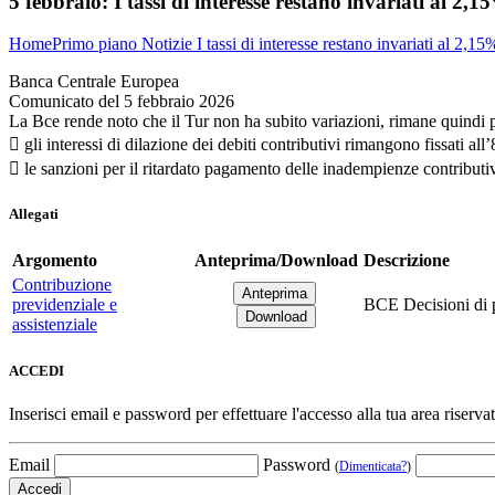
5 febbraio:
I tassi di interesse restano invariati al 2,1
Home
Primo piano
Notizie
I tassi di interesse restano invariati al 2,15
Banca Centrale Europea
Comunicato del 5 febbraio 2026
La Bce rende noto che il Tur non ha subito variazioni, rimane quindi
 gli interessi di dilazione dei debiti contributivi rimangono fissati al
 le sanzioni per il ritardato pagamento delle inadempienze contrib
Allegati
Argomento
Anteprima/Download
Descrizione
Contribuzione
previdenziale e
BCE Decisioni di p
assistenziale
ACCEDI
Inserisci email e password per effettuare l'accesso alla tua area riservat
Email
Password
(
Dimenticata?
)