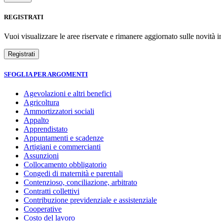
REGISTRATI
Vuoi visualizzare le aree riservate e rimanere aggiornato sulle novità in
SFOGLIA PER ARGOMENTI
Agevolazioni e altri benefici
Agricoltura
Ammortizzatori sociali
Appalto
Apprendistato
Appuntamenti e scadenze
Artigiani e commercianti
Assunzioni
Collocamento obbligatorio
Congedi di maternità e parentali
Contenzioso, conciliazione, arbitrato
Contratti collettivi
Contribuzione previdenziale e assistenziale
Cooperative
Costo del lavoro