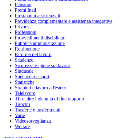
Pensioni
Premi Inail
Prestazioni assistenziali
Previdenza complementare e assistenza integrativa
Privacy
Professioni
Provvedimenti disciplinari
Pubblica amministrazione
Retribuzione
Riforma del lavoro
Scadenze
Sicurezza e igiene sul lavoro
Sindacale
Spettacolo e sport
Statistiche
Stranieri e lavoro all'estero
Telelavoro
Tfr e altre indennità di fine rapporto
Tirocini
Trasferte e trasferimenti
Varie
Videosorveglianza
Welfare