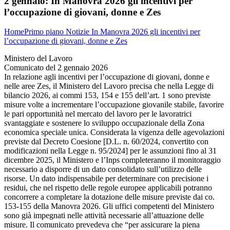
2 gennaio:
In Manovra 2026 gli incentivi per
l’occupazione di giovani, donne e Zes
Home
Primo piano
Notizie
In Manovra 2026 gli incentivi per
l’occupazione di giovani, donne e Zes
Ministero del Lavoro
Comunicato del 2 gennaio 2026
In relazione agli incentivi per l’occupazione di giovani, donne e
nelle aree Zes, il Ministero del Lavoro precisa che nella Legge di
bilancio 2026, ai commi 153, 154 e 155 dell’art. 1 sono previste
misure volte a incrementare l’occupazione giovanile stabile, favorire
le pari opportunità nel mercato del lavoro per le lavoratrici
svantaggiate e sostenere lo sviluppo occupazionale della Zona
economica speciale unica. Considerata la vigenza delle agevolazioni
previste dal Decreto Coesione [D.L. n. 60/2024, convertito con
modificazioni nella Legge n. 95/2024] per le assunzioni fino al 31
dicembre 2025, il Ministero e l’Inps completeranno il monitoraggio
necessario a disporre di un dato consolidato sull’utilizzo delle
risorse. Un dato indispensabile per determinare con precisione i
residui, che nel rispetto delle regole europee applicabili potranno
concorrere a completare la dotazione delle misure previste dai co.
153-155 della Manovra 2026. Gli uffici competenti del Ministero
sono già impegnati nelle attività necessarie all’attuazione delle
misure. Il comunicato prevedeva che “per assicurare la piena