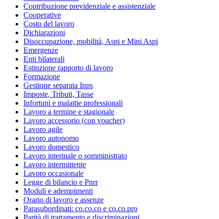
Contribuzione previdenziale e assistenziale
Cooperative
Costo del lavoro
Dichiarazioni
Disoccupazione, mobilità, Aspi e Mini Aspi
Emergenze
Enti bilaterali
Estinzione rapporto di lavoro
Formazione
Gestione separata Inps
Imposte, Tributi, Tasse
Infortuni e malattie professionali
Lavoro a termine e stagionale
Lavoro accessorio (con voucher)
Lavoro agile
Lavoro autonomo
Lavoro domestico
Lavoro interinale o somministrato
Lavoro intermittente
Lavoro occasionale
Legge di bilancio e Pnrr
Moduli e adempimenti
Orario di lavoro e assenze
Parasubordinati: co.co.co e co.co.pro
Parità di trattamento e discriminazioni