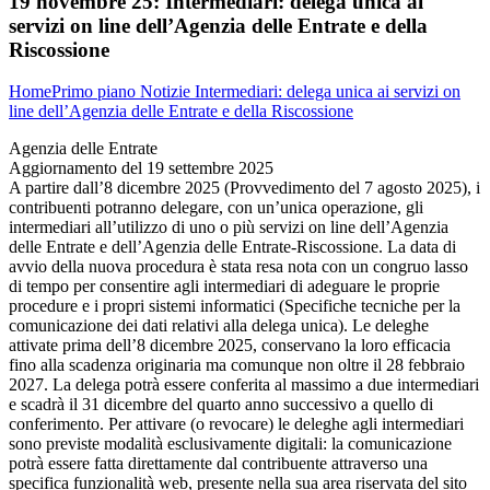
19 novembre 25:
Intermediari: delega unica ai
servizi on line dell’Agenzia delle Entrate e della
Riscossione
Home
Primo piano
Notizie
Intermediari: delega unica ai servizi on
line dell’Agenzia delle Entrate e della Riscossione
Agenzia delle Entrate
Aggiornamento del 19 settembre 2025
A partire dall’8 dicembre 2025 (Provvedimento del 7 agosto 2025), i
contribuenti potranno delegare, con un’unica operazione, gli
intermediari all’utilizzo di uno o più servizi on line dell’Agenzia
delle Entrate e dell’Agenzia delle Entrate-Riscossione. La data di
avvio della nuova procedura è stata resa nota con un congruo lasso
di tempo per consentire agli intermediari di adeguare le proprie
procedure e i propri sistemi informatici (Specifiche tecniche per la
comunicazione dei dati relativi alla delega unica). Le deleghe
attivate prima dell’8 dicembre 2025, conservano la loro efficacia
fino alla scadenza originaria ma comunque non oltre il 28 febbraio
2027. La delega potrà essere conferita al massimo a due intermediari
e scadrà il 31 dicembre del quarto anno successivo a quello di
conferimento. Per attivare (o revocare) le deleghe agli intermediari
sono previste modalità esclusivamente digitali: la comunicazione
potrà essere fatta direttamente dal contribuente attraverso una
specifica funzionalità web, presente nella sua area riservata del sito