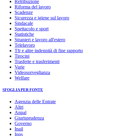
Retribuzione
Riforma del lavoro
Scadenze
Sicurezza e igiene sul lavoro
Sindacale
Spettacolo e sport
Statistiche
Stranieri e lavoro all'estero
Telelavoro
Tfr e altre indennità di fine rapporto
Tirocini
Trasferte e trasferimenti
Varie
Videosorveglianza
Welfare
SFOGLIA PER FONTE
Agenzia delle Entrate
Altri
Anpal
Giurisprudenza
Governo
Inail
Inps