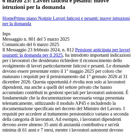
6 marzo 25:
Lavori faticosi e pesanti: nuove
istruzioni per la domanda
Home
Primo piano
Notizie
Lavori faticosi e pesanti: nuove istruzioni
per la domanda
Inps
Messaggio n. 801 del 5 marzo 2025
Comunicato del 6 marzo 2025
Il Messaggio 23 febbraio 2024, n. 812
Pensione anticipata per lavori
usuranti: la domanda per il 2025
, ha introdotto importanti indicazioni
per i lavoratori che desiderano richiedere il riconoscimento dello
svolgimento di lavori particolarmente faticosi e pesanti. Le domande
devono essere presentate entro il 1° maggio 2025 per coloro che
maturano i requisiti per il pensionamento dal 1° gennaio 2026 al 31
dicembre 2026. Questa opportunità è rivolta non solo ai lavoratori
dipendenti, ma anche a quelli del settore privato che hanno
accumulato contributi in gestioni speciali per lavoratori autonomi. È
fondamentale che la documentazione necessaria venga presentata
telematicamente, utilizzando il modulo AP45 e includendo la
documentazione specificata nel decreto del Ministro del Lavoro. I
requisiti per accedere al trattamento pensionistico variano a seconda
della categoria di lavoratori. Ad esempio, i lavoratori dipendenti
devono avere almeno 35 anni di anzianità contributiva e un'età
minima di 61 anni e 7 mesi, mentre i lavoratori autonomi devono