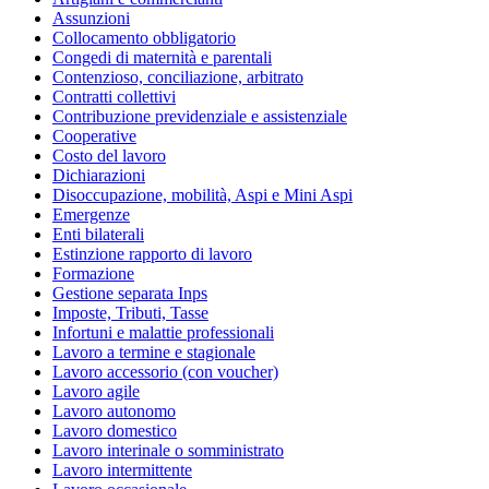
Assunzioni
Collocamento obbligatorio
Congedi di maternità e parentali
Contenzioso, conciliazione, arbitrato
Contratti collettivi
Contribuzione previdenziale e assistenziale
Cooperative
Costo del lavoro
Dichiarazioni
Disoccupazione, mobilità, Aspi e Mini Aspi
Emergenze
Enti bilaterali
Estinzione rapporto di lavoro
Formazione
Gestione separata Inps
Imposte, Tributi, Tasse
Infortuni e malattie professionali
Lavoro a termine e stagionale
Lavoro accessorio (con voucher)
Lavoro agile
Lavoro autonomo
Lavoro domestico
Lavoro interinale o somministrato
Lavoro intermittente