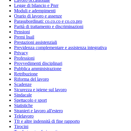
Lavoro occasionale
Legge di bilancio e Pnrr
Moduli e adempimenti
Orario di lavoro e assenze
Parasubordinati: co.co.co e co.co.pro
Parità di trattamento e discriminazioni
Pensioni
Premi Inail
Prestazioni assistenziali
Previdenza complementare e assistenza integrativa
Privacy
Professioni
Provvedimenti disciplinari
Pubblica amministrazione
Retribuzione
Riforma del lavoro
Scadenze
Sicurezza e igiene sul lavoro
Sindacale
Spettacolo e sport
Statistiche
Stranieri e lavoro all'estero
Telelavoro
Tfr e altre indennità di fine rapporto
Tirocini