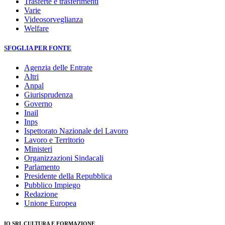
Trasferte e trasferimenti
Varie
Videosorveglianza
Welfare
SFOGLIA PER FONTE
Agenzia delle Entrate
Altri
Anpal
Giurisprudenza
Governo
Inail
Inps
Ispettorato Nazionale del Lavoro
Lavoro e Territorio
Ministeri
Organizzazioni Sindacali
Parlamento
Presidente della Repubblica
Pubblico Impiego
Redazione
Unione Europea
IO SRL CULTURA E FORMAZIONE