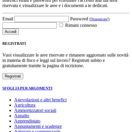
Inserisci email e password per effettuare l'accesso alla tua area
riservata e visualizzare le aree e i documenti a te dedicati.
Email
Password
(
Dimenticata?
)
Rimani connesso
REGISTRATI
Vuoi visualizzare le aree riservate e rimanere aggiornato sulle novità
in materia di fisco e leggi sul lavoro? Registrati subito e
gratuitamente tramite la pagina di iscrizione.
SFOGLIA PER ARGOMENTI
Agevolazioni e altri benefici
Agricoltura
Ammortizzatori sociali
Appalto
Apprendistato
Appuntamenti e scadenze
Artigiani e commercianti