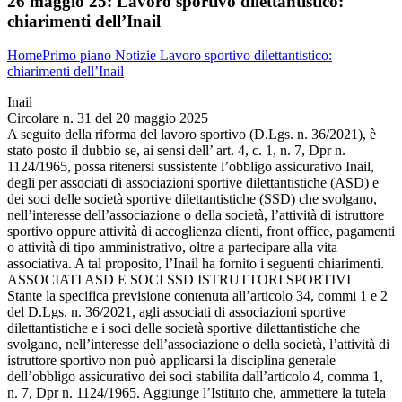
26 maggio 25:
Lavoro sportivo dilettantistico:
chiarimenti dell’Inail
Home
Primo piano
Notizie
Lavoro sportivo dilettantistico:
chiarimenti dell’Inail
Inail
Circolare n. 31 del 20 maggio 2025
A seguito della riforma del lavoro sportivo (D.Lgs. n. 36/2021), è
stato posto il dubbio se, ai sensi dell’ art. 4, c. 1, n. 7, Dpr n.
1124/1965, possa ritenersi sussistente l’obbligo assicurativo Inail,
degli per associati di associazioni sportive dilettantistiche (ASD) e
dei soci delle società sportive dilettantistiche (SSD) che svolgano,
nell’interesse dell’associazione o della società, l’attività di istruttore
sportivo oppure attività di accoglienza clienti, front office, pagamenti
o attività di tipo amministrativo, oltre a partecipare alla vita
associativa. A tal proposito, l’Inail ha fornito i seguenti chiarimenti.
ASSOCIATI ASD E SOCI SSD ISTRUTTORI SPORTIVI
Stante la specifica previsione contenuta all’articolo 34, commi 1 e 2
del D.Lgs. n. 36/2021, agli associati di associazioni sportive
dilettantistiche e i soci delle società sportive dilettantistiche che
svolgano, nell’interesse dell’associazione o della società, l’attività di
istruttore sportivo non può applicarsi la disciplina generale
dell’obbligo assicurativo dei soci stabilita dall’articolo 4, comma 1,
n. 7, Dpr n. 1124/1965. Aggiunge l’Istituto che, ammettere la tutela