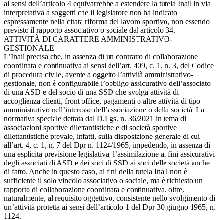
ai sensi dell’articolo 4 equivarrebbe a estendere la tutela Inail in via
interpretativa a soggetti che il legislatore non ha indicato
espressamente nella citata riforma del lavoro sportivo, non essendo
previsto il rapporto associativo o sociale dal articolo 34.
ATTIVITÀ DI CARATTERE AMMINISTRATIVO-
GESTIONALE
L’Inail precisa che, in assenza di un contratto di collaborazione
coordinata e continuativa ai sensi dell’art. 409, c. 1, n. 3, del Codice
di procedura civile, avente a oggetto l’attività amministrativo-
gestionale, non è configurabile l’obbligo assicurativo dell’associato
di una ASD e del socio di una SSD che svolga attività di
accoglienza clienti, front office, pagamenti o altre attività di tipo
amministrativo nell’interesse dell’associazione o della società. La
normativa speciale dettata dal D.Lgs. n. 36/2021 in tema di
associazioni sportive dilettantistiche e di società sportive
dilettantistiche prevale, infatti, sulla disposizione generale di cui
all’art. 4, c. 1, n. 7 del Dpr n. 1124/1965, impedendo, in assenza di
una esplicita previsione legislativa, l’assimilazione ai fini assicurativi
degli associati di ASD e dei soci di SSD ai soci delle società anche
di fatto. Anche in questo caso, ai fini della tutela Inail non è
sufficiente il solo vincolo associativo o sociale, ma è richiesto un
rapporto di collaborazione coordinata e continuativa, oltre,
naturalmente, al requisito oggettivo, consistente nello svolgimento di
un’attività protetta ai sensi dell’articolo 1 del Dpr 30 giugno 1965, n.
1124.