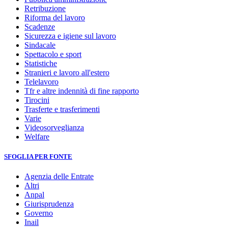
Retribuzione
Riforma del lavoro
Scadenze
Sicurezza e igiene sul lavoro
Sindacale
Spettacolo e sport
Statistiche
Stranieri e lavoro all'estero
Telelavoro
Tfr e altre indennità di fine rapporto
Tirocini
Trasferte e trasferimenti
Varie
Videosorveglianza
Welfare
SFOGLIA PER FONTE
Agenzia delle Entrate
Altri
Anpal
Giurisprudenza
Governo
Inail