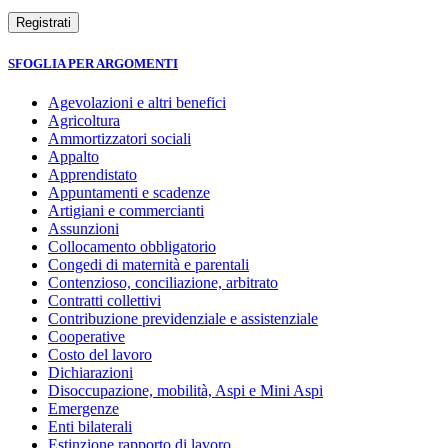
SFOGLIA PER ARGOMENTI
Agevolazioni e altri benefici
Agricoltura
Ammortizzatori sociali
Appalto
Apprendistato
Appuntamenti e scadenze
Artigiani e commercianti
Assunzioni
Collocamento obbligatorio
Congedi di maternità e parentali
Contenzioso, conciliazione, arbitrato
Contratti collettivi
Contribuzione previdenziale e assistenziale
Cooperative
Costo del lavoro
Dichiarazioni
Disoccupazione, mobilità, Aspi e Mini Aspi
Emergenze
Enti bilaterali
Estinzione rapporto di lavoro