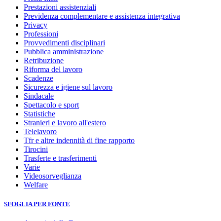
Prestazioni assistenziali
Previdenza complementare e assistenza integrativa
Privacy
Professioni
Provvedimenti disciplinari
Pubblica amministrazione
Retribuzione
Riforma del lavoro
Scadenze
Sicurezza e igiene sul lavoro
Sindacale
Spettacolo e sport
Statistiche
Stranieri e lavoro all'estero
Telelavoro
Tfr e altre indennità di fine rapporto
Tirocini
Trasferte e trasferimenti
Varie
Videosorveglianza
Welfare
SFOGLIA PER FONTE