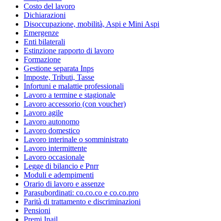
Costo del lavoro
Dichiarazioni
Disoccupazione, mobilità, Aspi e Mini Aspi
Emergenze
Enti bilaterali
Estinzione rapporto di lavoro
Formazione
Gestione separata Inps
Imposte, Tributi, Tasse
Infortuni e malattie professionali
Lavoro a termine e stagionale
Lavoro accessorio (con voucher)
Lavoro agile
Lavoro autonomo
Lavoro domestico
Lavoro interinale o somministrato
Lavoro intermittente
Lavoro occasionale
Legge di bilancio e Pnrr
Moduli e adempimenti
Orario di lavoro e assenze
Parasubordinati: co.co.co e co.co.pro
Parità di trattamento e discriminazioni
Pensioni
Premi Inail