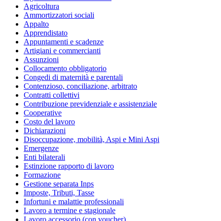
Agricoltura
Ammortizzatori sociali
Appalto
Apprendistato
Appuntamenti e scadenze
Artigiani e commercianti
Assunzioni
Collocamento obbligatorio
Congedi di maternità e parentali
Contenzioso, conciliazione, arbitrato
Contratti collettivi
Contribuzione previdenziale e assistenziale
Cooperative
Costo del lavoro
Dichiarazioni
Disoccupazione, mobilità, Aspi e Mini Aspi
Emergenze
Enti bilaterali
Estinzione rapporto di lavoro
Formazione
Gestione separata Inps
Imposte, Tributi, Tasse
Infortuni e malattie professionali
Lavoro a termine e stagionale
Lavoro accessorio (con voucher)