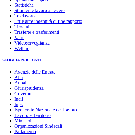
Statistiche
Stranieri e lavoro all'estero
Telelavoro
Tfr e altre indennità di fine rapporto
Tirocini
Trasferte e trasferimenti
Varie
Videosorveglianza
Welfare
SFOGLIA PER FONTE
Agenzia delle Entrate
Altri
Anpal
Giurisprudenza
Governo
Inail
Inps
Ispettorato Nazionale del Lavoro
Lavoro e Territorio
Ministeri
Organizzazioni Sindacali
Parlamento