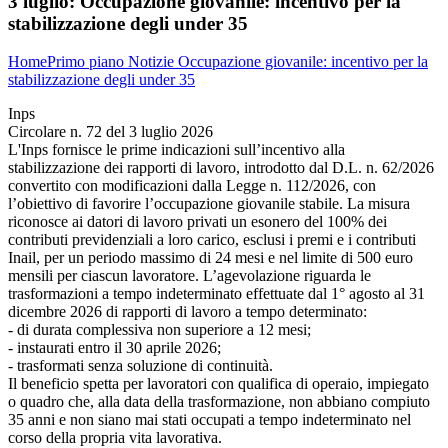
3 luglio:
Occupazione giovanile: incentivo per la
stabilizzazione degli under 35
Home
Primo piano
Notizie
Occupazione giovanile: incentivo per la
stabilizzazione degli under 35
Inps
Circolare n. 72 del 3 luglio 2026
L'Inps fornisce le prime indicazioni sull’incentivo alla
stabilizzazione dei rapporti di lavoro, introdotto dal D.L. n. 62/2026
convertito con modificazioni dalla Legge n. 112/2026, con
l’obiettivo di favorire l’occupazione giovanile stabile. La misura
riconosce ai datori di lavoro privati un esonero del 100% dei
contributi previdenziali a loro carico, esclusi i premi e i contributi
Inail, per un periodo massimo di 24 mesi e nel limite di 500 euro
mensili per ciascun lavoratore. L’agevolazione riguarda le
trasformazioni a tempo indeterminato effettuate dal 1° agosto al 31
dicembre 2026 di rapporti di lavoro a tempo determinato:
- di durata complessiva non superiore a 12 mesi;
- instaurati entro il 30 aprile 2026;
- trasformati senza soluzione di continuità.
Il beneficio spetta per lavoratori con qualifica di operaio, impiegato
o quadro che, alla data della trasformazione, non abbiano compiuto
35 anni e non siano mai stati occupati a tempo indeterminato nel
corso della propria vita lavorativa.