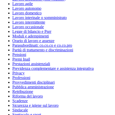
Lavoro agile
Lavoro autonomo
Lavoro domestico
Lavoro interinale o somministrato
Lavoro intermittente
Lavoro occasionale
Legge di bilancio e Pnrr
Moduli e adempimenti
Orario di lavoro e assenze
Parasubordinati: co.co.co e co.co.pro
Parità di trattamento e discriminazioni
Pensioni
Premi Inail
Prestazioni assistenziali
Previdenza complementare e assistenza integrativa
Privacy
Professioni
Provvedimenti disciplinari
Pubblica amministrazione
Retribuzione
Riforma del lavoro
Scadenze
Sicurezza e igiene sul lavoro
Sindacale
Spettacolo e sport