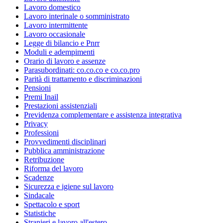
Lavoro domestico
Lavoro interinale o somministrato
Lavoro intermittente
Lavoro occasionale
Legge di bilancio e Pnrr
Moduli e adempimenti
Orario di lavoro e assenze
Parasubordinati: co.co.co e co.co.pro
Parità di trattamento e discriminazioni
Pensioni
Premi Inail
Prestazioni assistenziali
Previdenza complementare e assistenza integrativa
Privacy
Professioni
Provvedimenti disciplinari
Pubblica amministrazione
Retribuzione
Riforma del lavoro
Scadenze
Sicurezza e igiene sul lavoro
Sindacale
Spettacolo e sport
Statistiche
Stranieri e lavoro all'estero