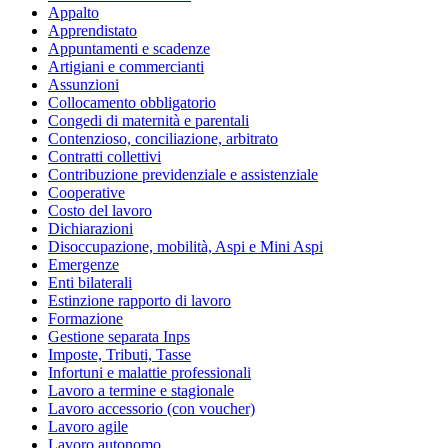
Appalto
Apprendistato
Appuntamenti e scadenze
Artigiani e commercianti
Assunzioni
Collocamento obbligatorio
Congedi di maternità e parentali
Contenzioso, conciliazione, arbitrato
Contratti collettivi
Contribuzione previdenziale e assistenziale
Cooperative
Costo del lavoro
Dichiarazioni
Disoccupazione, mobilità, Aspi e Mini Aspi
Emergenze
Enti bilaterali
Estinzione rapporto di lavoro
Formazione
Gestione separata Inps
Imposte, Tributi, Tasse
Infortuni e malattie professionali
Lavoro a termine e stagionale
Lavoro accessorio (con voucher)
Lavoro agile
Lavoro autonomo