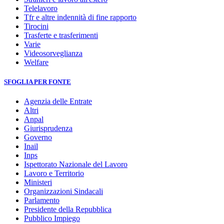
Telelavoro
Tfr e altre indennità di fine rapporto
Tirocini
Trasferte e trasferimenti
Varie
Videosorveglianza
Welfare
SFOGLIA PER FONTE
Agenzia delle Entrate
Altri
Anpal
Giurisprudenza
Governo
Inail
Inps
Ispettorato Nazionale del Lavoro
Lavoro e Territorio
Ministeri
Organizzazioni Sindacali
Parlamento
Presidente della Repubblica
Pubblico Impiego