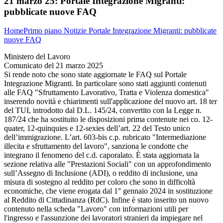
21 marzo 25:
Portale Integrazione Migranti:
pubblicate nuove FAQ
Home
Primo piano
Notizie
Portale Integrazione Migranti: pubblicate
nuove FAQ
Ministero del Lavoro
Comunicato del 21 marzo 2025
Si rende noto che sono state aggiornate le FAQ sul Portale
Integrazione Migranti. In particolare sono stati aggiunti contenuti
alle FAQ "Sfruttamento Lavorativo, Tratta e Violenza domestica"
inserendo novità e chiarimenti sull'applicazione del nuovo art. 18 ter
del TUI, introdotto dal D.L. 145/24, convertito con la Legge n.
187/24 che ha sostituito le disposizioni prima contenute nei co. 12-
quater, 12-quinquies e 12-sexies dell’art. 22 del Testo unico
dell’immigrazione. L’art. 603-bis c.p. rubricato "Intermediazione
illecita e sfruttamento del lavoro", sanziona le condotte che
integrano il fenomeno del c.d. caporalato. È stata aggiornata la
sezione relativa alle "Prestazioni Sociali" con un approfondimento
sull’Assegno di Inclusione (ADI), o reddito di inclusione, una
misura di sostegno al reddito per coloro che sono in difficoltà
economiche, che viene erogata dal 1° gennaio 2024 in sostituzione
al Reddito di Cittadinanza (RdC). Infine è stato inserito un nuovo
contenuto nella scheda "Lavoro" con informazioni utili per
l'ingresso e l'assunzione dei lavoratori stranieri da impiegare nel