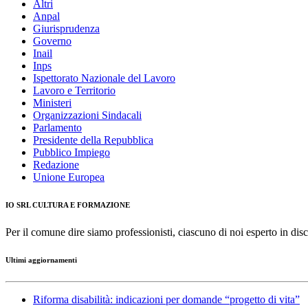
Altri
Anpal
Giurisprudenza
Governo
Inail
Inps
Ispettorato Nazionale del Lavoro
Lavoro e Territorio
Ministeri
Organizzazioni Sindacali
Parlamento
Presidente della Repubblica
Pubblico Impiego
Redazione
Unione Europea
IO SRL CULTURA E FORMAZIONE
Per il comune dire siamo professionisti, ciascuno di noi esperto in disc
Ultimi aggiornamenti
Riforma disabilità: indicazioni per domande “progetto di vita”