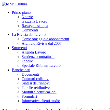
Primo piano
Notizie
Gazzetta Lavoro
Rassegna stampa
Commenti
La Rivista del Lavoro
Copie omaggio e abbonamenti
Archivio Riviste dal 2007
Strumenti
Agenda Lavoro
Scadenze contrattuali
Tabelle
Speciale Riforma Lavoro
Banche dati
Documenti
Contratti collettivi
Sintesi dei rinnovi
Tabelle retributive
Moduli e certificazioni
Formulari
Informative clienti studio