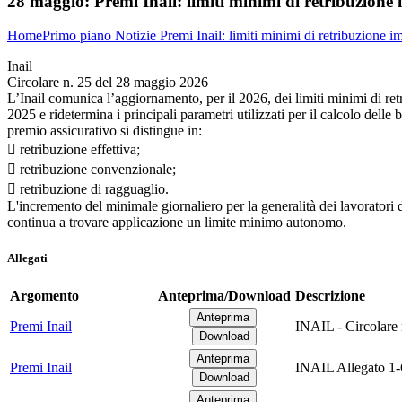
28 maggio:
Premi Inail: limiti minimi di retribuzione
Home
Primo piano
Notizie
Premi Inail: limiti minimi di retribuzione 
Inail
Circolare n. 25 del 28 maggio 2026
L’Inail comunica l’aggiornamento, per il 2026, dei limiti minimi di retr
2025 e ridetermina i principali parametri utilizzati per il calcolo delle
premio assicurativo si distingue in:
 retribuzione effettiva;
 retribuzione convenzionale;
 retribuzione di ragguaglio.
L'incremento del minimale giornaliero per la generalità dei lavoratori d
continua a trovare applicazione un limite minimo autonomo.
Allegati
Argomento
Anteprima/Download
Descrizione
Premi Inail
INAIL - Circolare
Premi Inail
INAIL Allegato 1-