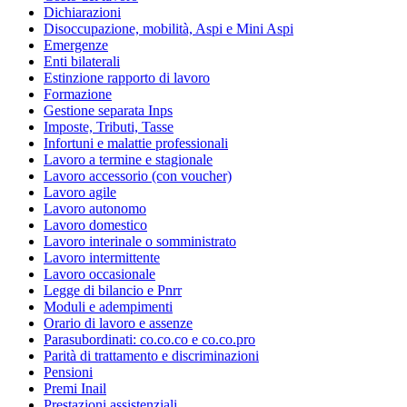
Dichiarazioni
Disoccupazione, mobilità, Aspi e Mini Aspi
Emergenze
Enti bilaterali
Estinzione rapporto di lavoro
Formazione
Gestione separata Inps
Imposte, Tributi, Tasse
Infortuni e malattie professionali
Lavoro a termine e stagionale
Lavoro accessorio (con voucher)
Lavoro agile
Lavoro autonomo
Lavoro domestico
Lavoro interinale o somministrato
Lavoro intermittente
Lavoro occasionale
Legge di bilancio e Pnrr
Moduli e adempimenti
Orario di lavoro e assenze
Parasubordinati: co.co.co e co.co.pro
Parità di trattamento e discriminazioni
Pensioni
Premi Inail
Prestazioni assistenziali