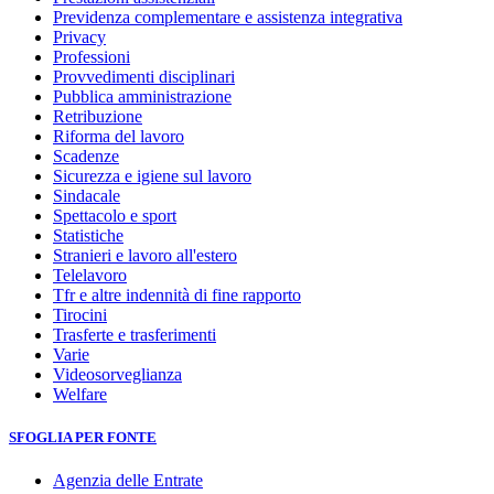
Previdenza complementare e assistenza integrativa
Privacy
Professioni
Provvedimenti disciplinari
Pubblica amministrazione
Retribuzione
Riforma del lavoro
Scadenze
Sicurezza e igiene sul lavoro
Sindacale
Spettacolo e sport
Statistiche
Stranieri e lavoro all'estero
Telelavoro
Tfr e altre indennità di fine rapporto
Tirocini
Trasferte e trasferimenti
Varie
Videosorveglianza
Welfare
SFOGLIA PER FONTE
Agenzia delle Entrate