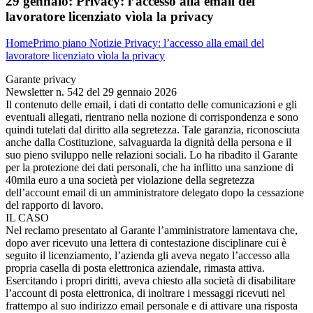
29 gennaio:
Privacy: l’accesso alla email del
lavoratore licenziato vìola la privacy
Home
Primo piano
Notizie
Privacy: l’accesso alla email del
lavoratore licenziato vìola la privacy
Garante privacy
Newsletter n. 542 del 29 gennaio 2026
Il contenuto delle email, i dati di contatto delle comunicazioni e gli
eventuali allegati, rientrano nella nozione di corrispondenza e sono
quindi tutelati dal diritto alla segretezza. Tale garanzia, riconosciuta
anche dalla Costituzione, salvaguarda la dignità della persona e il
suo pieno sviluppo nelle relazioni sociali. Lo ha ribadito il Garante
per la protezione dei dati personali, che ha inflitto una sanzione di
40mila euro a una società per violazione della segretezza
dell’account email di un amministratore delegato dopo la cessazione
del rapporto di lavoro.
IL CASO
Nel reclamo presentato al Garante l’amministratore lamentava che,
dopo aver ricevuto una lettera di contestazione disciplinare cui è
seguito il licenziamento, l’azienda gli aveva negato l’accesso alla
propria casella di posta elettronica aziendale, rimasta attiva.
Esercitando i propri diritti, aveva chiesto alla società di disabilitare
l’account di posta elettronica, di inoltrare i messaggi ricevuti nel
frattempo al suo indirizzo email personale e di attivare una risposta