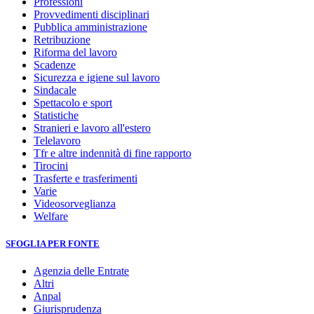
Professioni
Provvedimenti disciplinari
Pubblica amministrazione
Retribuzione
Riforma del lavoro
Scadenze
Sicurezza e igiene sul lavoro
Sindacale
Spettacolo e sport
Statistiche
Stranieri e lavoro all'estero
Telelavoro
Tfr e altre indennità di fine rapporto
Tirocini
Trasferte e trasferimenti
Varie
Videosorveglianza
Welfare
SFOGLIA PER FONTE
Agenzia delle Entrate
Altri
Anpal
Giurisprudenza