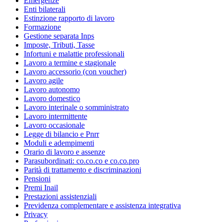
Emergenze
Enti bilaterali
Estinzione rapporto di lavoro
Formazione
Gestione separata Inps
Imposte, Tributi, Tasse
Infortuni e malattie professionali
Lavoro a termine e stagionale
Lavoro accessorio (con voucher)
Lavoro agile
Lavoro autonomo
Lavoro domestico
Lavoro interinale o somministrato
Lavoro intermittente
Lavoro occasionale
Legge di bilancio e Pnrr
Moduli e adempimenti
Orario di lavoro e assenze
Parasubordinati: co.co.co e co.co.pro
Parità di trattamento e discriminazioni
Pensioni
Premi Inail
Prestazioni assistenziali
Previdenza complementare e assistenza integrativa
Privacy