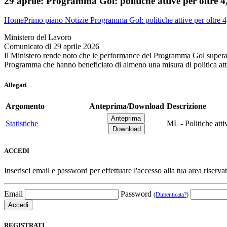
29 aprile:
Programma Gol: politiche attive per oltre 4
Home
Primo piano
Notizie
Programma Gol: politiche attive per oltre 4
Ministero del Lavoro
Comunicato dl 29 aprile 2026
Il Ministero rende noto che le performance del Programma Gol superano
Programma che hanno beneficiato di almeno una misura di politica attiv
Allegati
Argomento
Anteprima/Download
Descrizione
Statistiche
ML - Politiche att
ACCEDI
Inserisci email e password per effettuare l'accesso alla tua area riservat
Email
Password
(
Dimenticata?
)
REGISTRATI