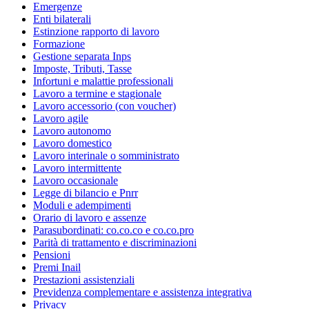
Emergenze
Enti bilaterali
Estinzione rapporto di lavoro
Formazione
Gestione separata Inps
Imposte, Tributi, Tasse
Infortuni e malattie professionali
Lavoro a termine e stagionale
Lavoro accessorio (con voucher)
Lavoro agile
Lavoro autonomo
Lavoro domestico
Lavoro interinale o somministrato
Lavoro intermittente
Lavoro occasionale
Legge di bilancio e Pnrr
Moduli e adempimenti
Orario di lavoro e assenze
Parasubordinati: co.co.co e co.co.pro
Parità di trattamento e discriminazioni
Pensioni
Premi Inail
Prestazioni assistenziali
Previdenza complementare e assistenza integrativa
Privacy