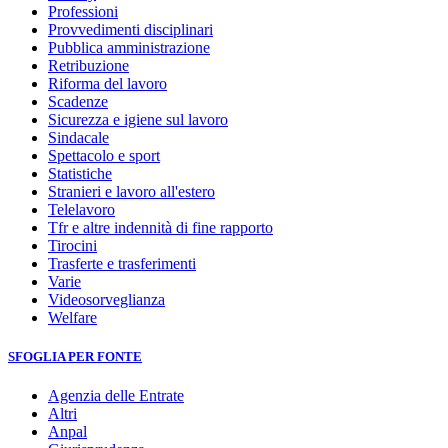
Professioni
Provvedimenti disciplinari
Pubblica amministrazione
Retribuzione
Riforma del lavoro
Scadenze
Sicurezza e igiene sul lavoro
Sindacale
Spettacolo e sport
Statistiche
Stranieri e lavoro all'estero
Telelavoro
Tfr e altre indennità di fine rapporto
Tirocini
Trasferte e trasferimenti
Varie
Videosorveglianza
Welfare
SFOGLIA PER FONTE
Agenzia delle Entrate
Altri
Anpal