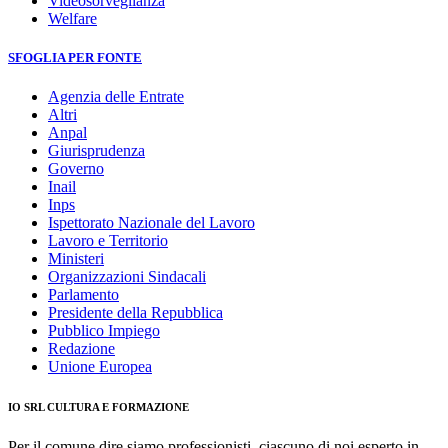
Videosorveglianza
Welfare
SFOGLIA PER FONTE
Agenzia delle Entrate
Altri
Anpal
Giurisprudenza
Governo
Inail
Inps
Ispettorato Nazionale del Lavoro
Lavoro e Territorio
Ministeri
Organizzazioni Sindacali
Parlamento
Presidente della Repubblica
Pubblico Impiego
Redazione
Unione Europea
IO SRL CULTURA E FORMAZIONE
Per il comune dire siamo professionisti, ciascuno di noi esperto in