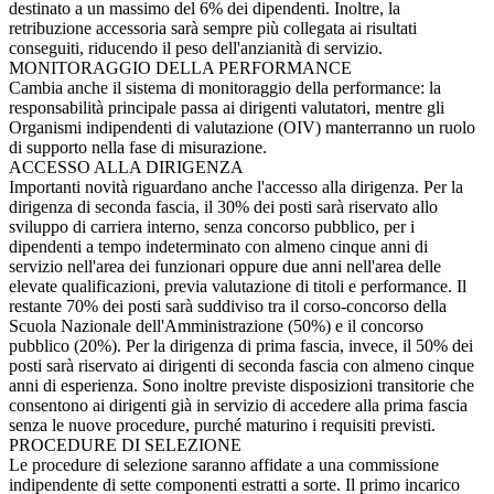
destinato a un massimo del 6% dei dipendenti. Inoltre, la
retribuzione accessoria sarà sempre più collegata ai risultati
conseguiti, riducendo il peso dell'anzianità di servizio.
MONITORAGGIO DELLA PERFORMANCE
Cambia anche il sistema di monitoraggio della performance: la
responsabilità principale passa ai dirigenti valutatori, mentre gli
Organismi indipendenti di valutazione (OIV) manterranno un ruolo
di supporto nella fase di misurazione.
ACCESSO ALLA DIRIGENZA
Importanti novità riguardano anche l'accesso alla dirigenza. Per la
dirigenza di seconda fascia, il 30% dei posti sarà riservato allo
sviluppo di carriera interno, senza concorso pubblico, per i
dipendenti a tempo indeterminato con almeno cinque anni di
servizio nell'area dei funzionari oppure due anni nell'area delle
elevate qualificazioni, previa valutazione di titoli e performance. Il
restante 70% dei posti sarà suddiviso tra il corso-concorso della
Scuola Nazionale dell'Amministrazione (50%) e il concorso
pubblico (20%). Per la dirigenza di prima fascia, invece, il 50% dei
posti sarà riservato ai dirigenti di seconda fascia con almeno cinque
anni di esperienza. Sono inoltre previste disposizioni transitorie che
consentono ai dirigenti già in servizio di accedere alla prima fascia
senza le nuove procedure, purché maturino i requisiti previsti.
PROCEDURE DI SELEZIONE
Le procedure di selezione saranno affidate a una commissione
indipendente di sette componenti estratti a sorte. Il primo incarico