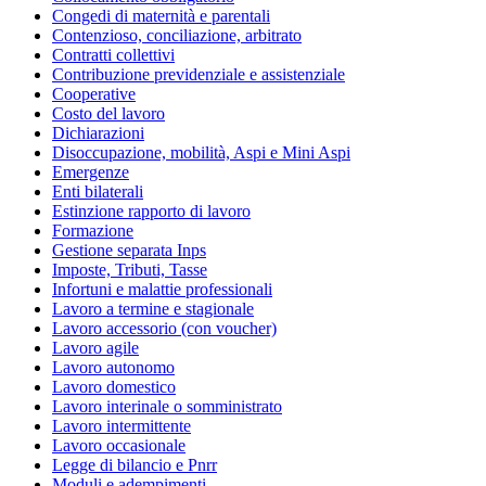
Congedi di maternità e parentali
Contenzioso, conciliazione, arbitrato
Contratti collettivi
Contribuzione previdenziale e assistenziale
Cooperative
Costo del lavoro
Dichiarazioni
Disoccupazione, mobilità, Aspi e Mini Aspi
Emergenze
Enti bilaterali
Estinzione rapporto di lavoro
Formazione
Gestione separata Inps
Imposte, Tributi, Tasse
Infortuni e malattie professionali
Lavoro a termine e stagionale
Lavoro accessorio (con voucher)
Lavoro agile
Lavoro autonomo
Lavoro domestico
Lavoro interinale o somministrato
Lavoro intermittente
Lavoro occasionale
Legge di bilancio e Pnrr
Moduli e adempimenti