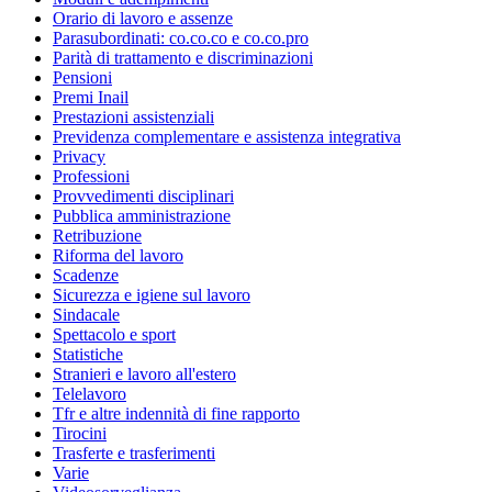
Orario di lavoro e assenze
Parasubordinati: co.co.co e co.co.pro
Parità di trattamento e discriminazioni
Pensioni
Premi Inail
Prestazioni assistenziali
Previdenza complementare e assistenza integrativa
Privacy
Professioni
Provvedimenti disciplinari
Pubblica amministrazione
Retribuzione
Riforma del lavoro
Scadenze
Sicurezza e igiene sul lavoro
Sindacale
Spettacolo e sport
Statistiche
Stranieri e lavoro all'estero
Telelavoro
Tfr e altre indennità di fine rapporto
Tirocini
Trasferte e trasferimenti
Varie