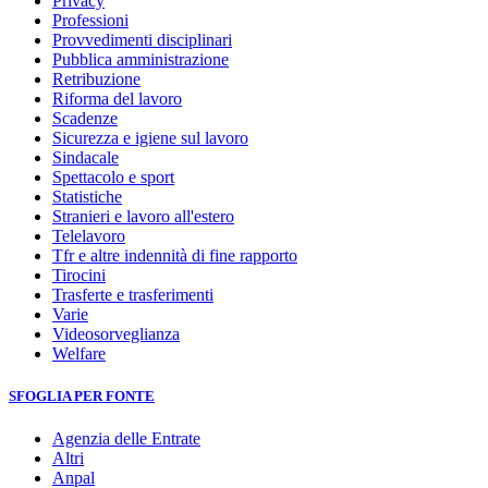
Privacy
Professioni
Provvedimenti disciplinari
Pubblica amministrazione
Retribuzione
Riforma del lavoro
Scadenze
Sicurezza e igiene sul lavoro
Sindacale
Spettacolo e sport
Statistiche
Stranieri e lavoro all'estero
Telelavoro
Tfr e altre indennità di fine rapporto
Tirocini
Trasferte e trasferimenti
Varie
Videosorveglianza
Welfare
SFOGLIA PER FONTE
Agenzia delle Entrate
Altri
Anpal