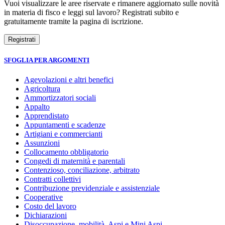
Vuoi visualizzare le aree riservate e rimanere aggiornato sulle novità
in materia di fisco e leggi sul lavoro? Registrati subito e
gratuitamente tramite la pagina di iscrizione.
SFOGLIA PER ARGOMENTI
Agevolazioni e altri benefici
Agricoltura
Ammortizzatori sociali
Appalto
Apprendistato
Appuntamenti e scadenze
Artigiani e commercianti
Assunzioni
Collocamento obbligatorio
Congedi di maternità e parentali
Contenzioso, conciliazione, arbitrato
Contratti collettivi
Contribuzione previdenziale e assistenziale
Cooperative
Costo del lavoro
Dichiarazioni
Disoccupazione, mobilità, Aspi e Mini Aspi