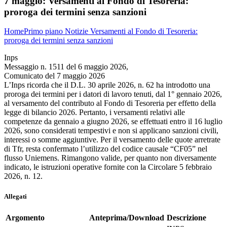
7 maggio:
Versamenti al Fondo di Tesoreria:
proroga dei termini senza sanzioni
Home
Primo piano
Notizie
Versamenti al Fondo di Tesoreria:
proroga dei termini senza sanzioni
Inps
Messaggio n. 1511 del 6 maggio 2026,
Comunicato del 7 maggio 2026
L’Inps ricorda che il D.L. 30 aprile 2026, n. 62 ha introdotto una
proroga dei termini per i datori di lavoro tenuti, dal 1° gennaio 2026,
al versamento del contributo al Fondo di Tesoreria per effetto della
legge di bilancio 2026. Pertanto, i versamenti relativi alle
competenze da gennaio a giugno 2026, se effettuati entro il 16 luglio
2026, sono considerati tempestivi e non si applicano sanzioni civili,
interessi o somme aggiuntive. Per il versamento delle quote arretrate
di Tfr, resta confermato l’utilizzo del codice causale “CF05” nel
flusso Uniemens. Rimangono valide, per quanto non diversamente
indicato, le istruzioni operative fornite con la Circolare 5 febbraio
2026, n. 12.
Allegati
Argomento
Anteprima/Download
Descrizione