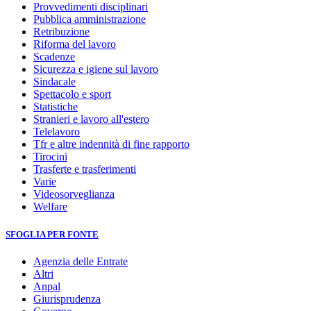
Provvedimenti disciplinari
Pubblica amministrazione
Retribuzione
Riforma del lavoro
Scadenze
Sicurezza e igiene sul lavoro
Sindacale
Spettacolo e sport
Statistiche
Stranieri e lavoro all'estero
Telelavoro
Tfr e altre indennità di fine rapporto
Tirocini
Trasferte e trasferimenti
Varie
Videosorveglianza
Welfare
SFOGLIA PER FONTE
Agenzia delle Entrate
Altri
Anpal
Giurisprudenza