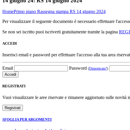
14 giugno 24:
RS 14 giugno 2024
Home
Primo piano
Rassegna stampa
RS 14 giugno 2024
Per visualizzare il seguente documento è necessario effettuare l'acce
Se non sei iscritto puoi iscriverti gratuitamente tramite la pagina
REG
ACCEDI
Inserisci email e password per effettuare l'accesso alla tua area riservat
Email
Password
(
Dimenticata?
)
REGISTRATI
Vuoi visualizzare le aree riservate e rimanere aggiornato sulle novità in
SFOGLIA PER ARGOMENTI