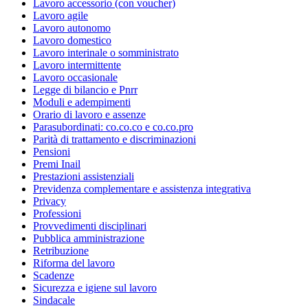
Lavoro accessorio (con voucher)
Lavoro agile
Lavoro autonomo
Lavoro domestico
Lavoro interinale o somministrato
Lavoro intermittente
Lavoro occasionale
Legge di bilancio e Pnrr
Moduli e adempimenti
Orario di lavoro e assenze
Parasubordinati: co.co.co e co.co.pro
Parità di trattamento e discriminazioni
Pensioni
Premi Inail
Prestazioni assistenziali
Previdenza complementare e assistenza integrativa
Privacy
Professioni
Provvedimenti disciplinari
Pubblica amministrazione
Retribuzione
Riforma del lavoro
Scadenze
Sicurezza e igiene sul lavoro
Sindacale