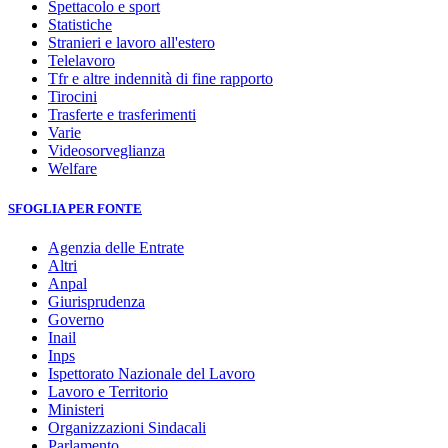
Spettacolo e sport
Statistiche
Stranieri e lavoro all'estero
Telelavoro
Tfr e altre indennità di fine rapporto
Tirocini
Trasferte e trasferimenti
Varie
Videosorveglianza
Welfare
SFOGLIA PER FONTE
Agenzia delle Entrate
Altri
Anpal
Giurisprudenza
Governo
Inail
Inps
Ispettorato Nazionale del Lavoro
Lavoro e Territorio
Ministeri
Organizzazioni Sindacali
Parlamento