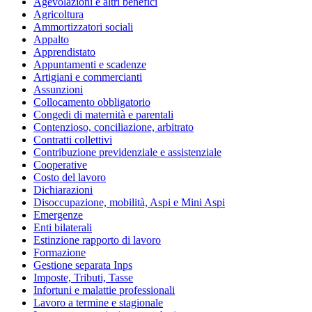
Agevolazioni e altri benefici
Agricoltura
Ammortizzatori sociali
Appalto
Apprendistato
Appuntamenti e scadenze
Artigiani e commercianti
Assunzioni
Collocamento obbligatorio
Congedi di maternità e parentali
Contenzioso, conciliazione, arbitrato
Contratti collettivi
Contribuzione previdenziale e assistenziale
Cooperative
Costo del lavoro
Dichiarazioni
Disoccupazione, mobilità, Aspi e Mini Aspi
Emergenze
Enti bilaterali
Estinzione rapporto di lavoro
Formazione
Gestione separata Inps
Imposte, Tributi, Tasse
Infortuni e malattie professionali
Lavoro a termine e stagionale