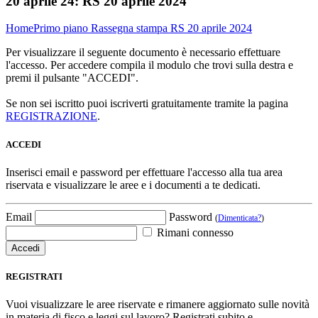
20 aprile 24:
RS 20 aprile 2024
Home
Primo piano
Rassegna stampa
RS 20 aprile 2024
Per visualizzare il seguente documento è necessario effettuare
l'accesso. Per accedere compila il modulo che trovi sulla destra e
premi il pulsante "ACCEDI".
Se non sei iscritto puoi iscriverti gratuitamente tramite la pagina
REGISTRAZIONE
.
ACCEDI
Inserisci email e password per effettuare l'accesso alla tua area
riservata e visualizzare le aree e i documenti a te dedicati.
Email
Password
(
Dimenticata?
)
Rimani connesso
REGISTRATI
Vuoi visualizzare le aree riservate e rimanere aggiornato sulle novità
in materia di fisco e leggi sul lavoro? Registrati subito e