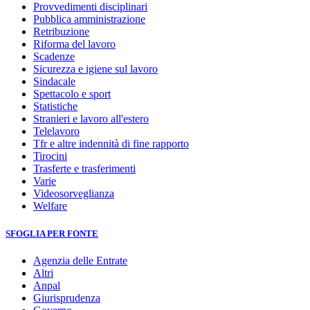
Provvedimenti disciplinari
Pubblica amministrazione
Retribuzione
Riforma del lavoro
Scadenze
Sicurezza e igiene sul lavoro
Sindacale
Spettacolo e sport
Statistiche
Stranieri e lavoro all'estero
Telelavoro
Tfr e altre indennità di fine rapporto
Tirocini
Trasferte e trasferimenti
Varie
Videosorveglianza
Welfare
SFOGLIA PER FONTE
Agenzia delle Entrate
Altri
Anpal
Giurisprudenza