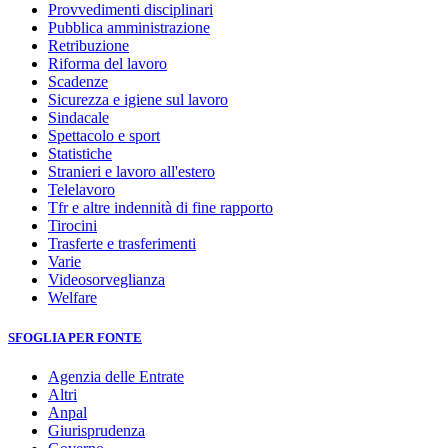
Provvedimenti disciplinari
Pubblica amministrazione
Retribuzione
Riforma del lavoro
Scadenze
Sicurezza e igiene sul lavoro
Sindacale
Spettacolo e sport
Statistiche
Stranieri e lavoro all'estero
Telelavoro
Tfr e altre indennità di fine rapporto
Tirocini
Trasferte e trasferimenti
Varie
Videosorveglianza
Welfare
SFOGLIA PER FONTE
Agenzia delle Entrate
Altri
Anpal
Giurisprudenza