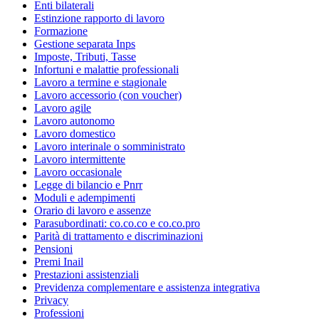
Enti bilaterali
Estinzione rapporto di lavoro
Formazione
Gestione separata Inps
Imposte, Tributi, Tasse
Infortuni e malattie professionali
Lavoro a termine e stagionale
Lavoro accessorio (con voucher)
Lavoro agile
Lavoro autonomo
Lavoro domestico
Lavoro interinale o somministrato
Lavoro intermittente
Lavoro occasionale
Legge di bilancio e Pnrr
Moduli e adempimenti
Orario di lavoro e assenze
Parasubordinati: co.co.co e co.co.pro
Parità di trattamento e discriminazioni
Pensioni
Premi Inail
Prestazioni assistenziali
Previdenza complementare e assistenza integrativa
Privacy
Professioni