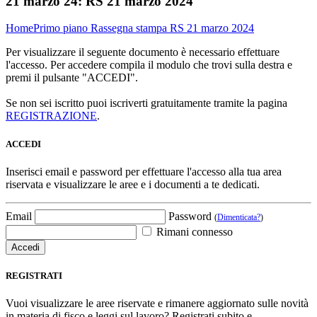
21 marzo 24:
RS 21 marzo 2024
Home
Primo piano
Rassegna stampa
RS 21 marzo 2024
Per visualizzare il seguente documento è necessario effettuare
l'accesso. Per accedere compila il modulo che trovi sulla destra e
premi il pulsante "ACCEDI".
Se non sei iscritto puoi iscriverti gratuitamente tramite la pagina
REGISTRAZIONE
.
ACCEDI
Inserisci email e password per effettuare l'accesso alla tua area
riservata e visualizzare le aree e i documenti a te dedicati.
Email
Password
(
Dimenticata?
)
Rimani connesso
REGISTRATI
Vuoi visualizzare le aree riservate e rimanere aggiornato sulle novità
in materia di fisco e leggi sul lavoro? Registrati subito e