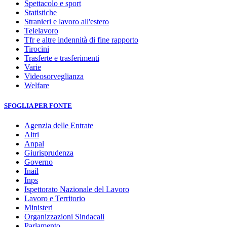
Spettacolo e sport
Statistiche
Stranieri e lavoro all'estero
Telelavoro
Tfr e altre indennità di fine rapporto
Tirocini
Trasferte e trasferimenti
Varie
Videosorveglianza
Welfare
SFOGLIA PER FONTE
Agenzia delle Entrate
Altri
Anpal
Giurisprudenza
Governo
Inail
Inps
Ispettorato Nazionale del Lavoro
Lavoro e Territorio
Ministeri
Organizzazioni Sindacali
Parlamento