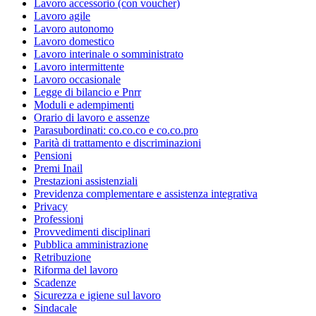
Lavoro accessorio (con voucher)
Lavoro agile
Lavoro autonomo
Lavoro domestico
Lavoro interinale o somministrato
Lavoro intermittente
Lavoro occasionale
Legge di bilancio e Pnrr
Moduli e adempimenti
Orario di lavoro e assenze
Parasubordinati: co.co.co e co.co.pro
Parità di trattamento e discriminazioni
Pensioni
Premi Inail
Prestazioni assistenziali
Previdenza complementare e assistenza integrativa
Privacy
Professioni
Provvedimenti disciplinari
Pubblica amministrazione
Retribuzione
Riforma del lavoro
Scadenze
Sicurezza e igiene sul lavoro
Sindacale