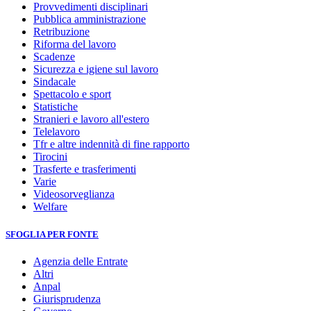
Provvedimenti disciplinari
Pubblica amministrazione
Retribuzione
Riforma del lavoro
Scadenze
Sicurezza e igiene sul lavoro
Sindacale
Spettacolo e sport
Statistiche
Stranieri e lavoro all'estero
Telelavoro
Tfr e altre indennità di fine rapporto
Tirocini
Trasferte e trasferimenti
Varie
Videosorveglianza
Welfare
SFOGLIA PER FONTE
Agenzia delle Entrate
Altri
Anpal
Giurisprudenza