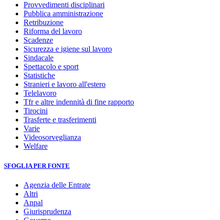
Provvedimenti disciplinari
Pubblica amministrazione
Retribuzione
Riforma del lavoro
Scadenze
Sicurezza e igiene sul lavoro
Sindacale
Spettacolo e sport
Statistiche
Stranieri e lavoro all'estero
Telelavoro
Tfr e altre indennità di fine rapporto
Tirocini
Trasferte e trasferimenti
Varie
Videosorveglianza
Welfare
SFOGLIA PER FONTE
Agenzia delle Entrate
Altri
Anpal
Giurisprudenza