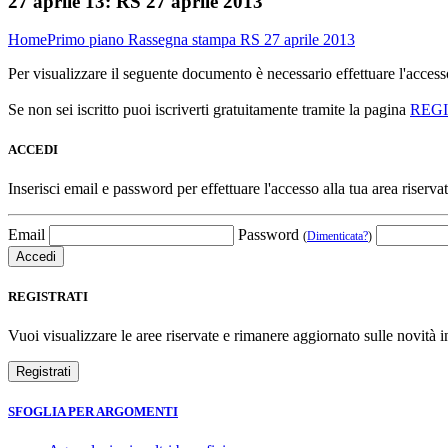
27 aprile 13:
RS 27 aprile 2013
Home
Primo piano
Rassegna stampa
RS 27 aprile 2013
Per visualizzare il seguente documento è necessario effettuare l'acce
Se non sei iscritto puoi iscriverti gratuitamente tramite la pagina
REG
ACCEDI
Inserisci email e password per effettuare l'accesso alla tua area riservat
Email
Password
(
Dimenticata?
)
REGISTRATI
Vuoi visualizzare le aree riservate e rimanere aggiornato sulle novità in
SFOGLIA PER ARGOMENTI