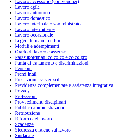
Lavoro accessorio (con voucher)
Lavoro agile
Lavoro autonomo
Lavoro domestico
Lavoro interinale o somministrato
Lavoro intermittente
Lavoro occasionale
Legge di bilancio e Pnrr
Moduli e adempimenti
Orario di lavoro e assenze
Parasubordinati: co.co.co e co.co.pro
Parità di trattamento e discriminazioni
Pensioni
Premi Inail
Prestazioni assistenziali
Previdenza complementare e assistenza integrativa
Privacy
Professioni
Provvedimenti disciplinari
Pubblica amministrazione
Retribuzione
Riforma del lavoro
Scadenze
Sicurezza e igiene sul lavoro
Sindacale