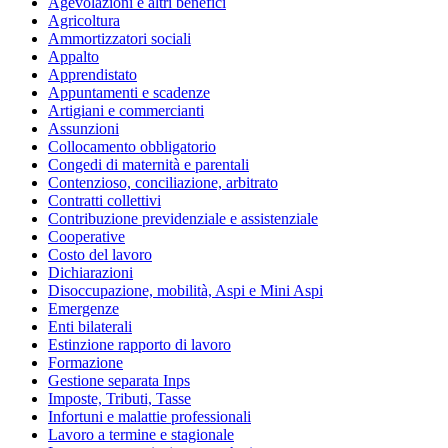
Agevolazioni e altri benefici
Agricoltura
Ammortizzatori sociali
Appalto
Apprendistato
Appuntamenti e scadenze
Artigiani e commercianti
Assunzioni
Collocamento obbligatorio
Congedi di maternità e parentali
Contenzioso, conciliazione, arbitrato
Contratti collettivi
Contribuzione previdenziale e assistenziale
Cooperative
Costo del lavoro
Dichiarazioni
Disoccupazione, mobilità, Aspi e Mini Aspi
Emergenze
Enti bilaterali
Estinzione rapporto di lavoro
Formazione
Gestione separata Inps
Imposte, Tributi, Tasse
Infortuni e malattie professionali
Lavoro a termine e stagionale