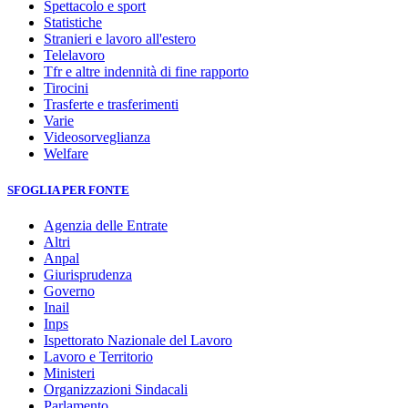
Spettacolo e sport
Statistiche
Stranieri e lavoro all'estero
Telelavoro
Tfr e altre indennità di fine rapporto
Tirocini
Trasferte e trasferimenti
Varie
Videosorveglianza
Welfare
SFOGLIA PER FONTE
Agenzia delle Entrate
Altri
Anpal
Giurisprudenza
Governo
Inail
Inps
Ispettorato Nazionale del Lavoro
Lavoro e Territorio
Ministeri
Organizzazioni Sindacali
Parlamento