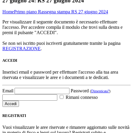
27 giugno 24:
RS 27 giugno 2024
Home
Primo piano
Rassegna stampa
RS 27 giugno 2024
Per visualizzare il seguente documento è necessario effettuare
l'accesso. Per accedere compila il modulo che trovi sulla destra e
premi il pulsante "ACCEDI".
Se non sei iscritto puoi iscriverti gratuitamente tramite la pagina
REGISTRAZIONE
.
ACCEDI
Inserisci email e password per effettuare l'accesso alla tua area
riservata e visualizzare le aree e i documenti a te dedicati.
Email
Password
(
Dimenticata?
)
Rimani connesso
REGISTRATI
Vuoi visualizzare le aree riservate e rimanere aggiornato sulle novità
in materia di fisco e leggi sul lavoro? Registrati subito e