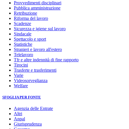
Provvedimenti disciplinari
Pubblica amministrazione
Retribuzione
Riforma del lavoro
Scadenze
Sicurezza e igiene sul lavoro
Sindacale
Spettacolo e sport
Statistiche
Stranieri e lavoro all'estero
Telelavoro
Tfr e altre indennità di fine rapporto
Tirocini
Trasferte e trasferimenti
Varie
Videosorveglianza
Welfare
SFOGLIA PER FONTE
Agenzia delle Entrate
Altri
Anpal
Giurisprudenza