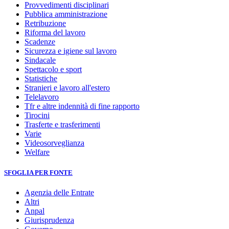
Provvedimenti disciplinari
Pubblica amministrazione
Retribuzione
Riforma del lavoro
Scadenze
Sicurezza e igiene sul lavoro
Sindacale
Spettacolo e sport
Statistiche
Stranieri e lavoro all'estero
Telelavoro
Tfr e altre indennità di fine rapporto
Tirocini
Trasferte e trasferimenti
Varie
Videosorveglianza
Welfare
SFOGLIA PER FONTE
Agenzia delle Entrate
Altri
Anpal
Giurisprudenza