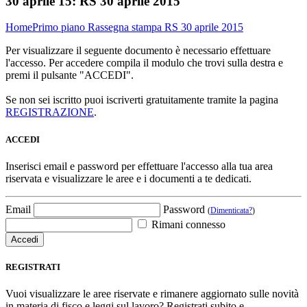
30 aprile 15:
RS 30 aprile 2015
Home
Primo piano
Rassegna stampa
RS 30 aprile 2015
Per visualizzare il seguente documento è necessario effettuare
l'accesso. Per accedere compila il modulo che trovi sulla destra e
premi il pulsante "ACCEDI".
Se non sei iscritto puoi iscriverti gratuitamente tramite la pagina
REGISTRAZIONE
.
ACCEDI
Inserisci email e password per effettuare l'accesso alla tua area
riservata e visualizzare le aree e i documenti a te dedicati.
Email
Password
(
Dimenticata?
)
Rimani connesso
REGISTRATI
Vuoi visualizzare le aree riservate e rimanere aggiornato sulle novità
in materia di fisco e leggi sul lavoro? Registrati subito e