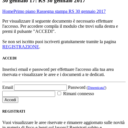
30 gennaio 17:
RS 30 gennaio 2017
Home
Primo piano
Rassegna stampa
RS 30 gennaio 2017
Per visualizzare il seguente documento è necessario effettuare
l'accesso. Per accedere compila il modulo che trovi sulla destra e
premi il pulsante "ACCEDI".
Se non sei iscritto puoi iscriverti gratuitamente tramite la pagina
REGISTRAZIONE
.
ACCEDI
Inserisci email e password per effettuare l'accesso alla tua area
riservata e visualizzare le aree e i documenti a te dedicati.
Email
Password
(
Dimenticata?
)
Rimani connesso
REGISTRATI
Vuoi visualizzare le aree riservate e rimanere aggiornato sulle novità
in materia di fisco e leggi sul lavoro? Registrati subito e