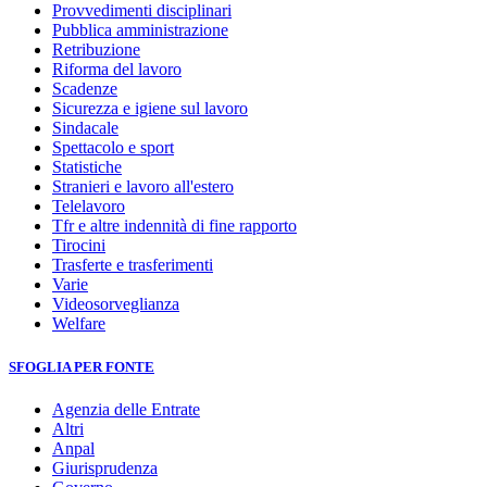
Provvedimenti disciplinari
Pubblica amministrazione
Retribuzione
Riforma del lavoro
Scadenze
Sicurezza e igiene sul lavoro
Sindacale
Spettacolo e sport
Statistiche
Stranieri e lavoro all'estero
Telelavoro
Tfr e altre indennità di fine rapporto
Tirocini
Trasferte e trasferimenti
Varie
Videosorveglianza
Welfare
SFOGLIA PER FONTE
Agenzia delle Entrate
Altri
Anpal
Giurisprudenza