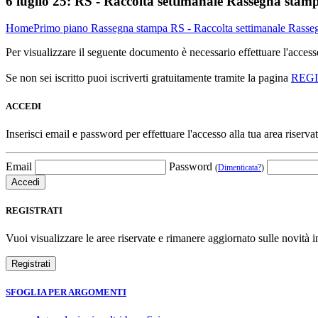
6 luglio 25:
RS - Raccolta settimanale Rassegna stamp
Home
Primo piano
Rassegna stampa
RS - Raccolta settimanale Rasseg
Per visualizzare il seguente documento è necessario effettuare l'acce
Se non sei iscritto puoi iscriverti gratuitamente tramite la pagina
REG
ACCEDI
Inserisci email e password per effettuare l'accesso alla tua area riservat
Email
Password
(
Dimenticata?
)
REGISTRATI
Vuoi visualizzare le aree riservate e rimanere aggiornato sulle novità in
SFOGLIA PER ARGOMENTI