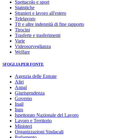
Spettacolo e sport
Statistiche
Stranieri e lavoro all'estero
Telelavoro
Tfr e altre indennità di fine rapporto
Tirocini
Trasferte e trasferimenti
Varie
Videosorveglianza
Welfare
SFOGLIA PER FONTE
Agenzia delle Entrate
Altri
Anpal
Giurisprudenza
Governo
Inail
Inps
Ispettorato Nazionale del Lavoro
Lavoro e Territorio
Ministeri
Organizzazioni Sindacali
Parlamento