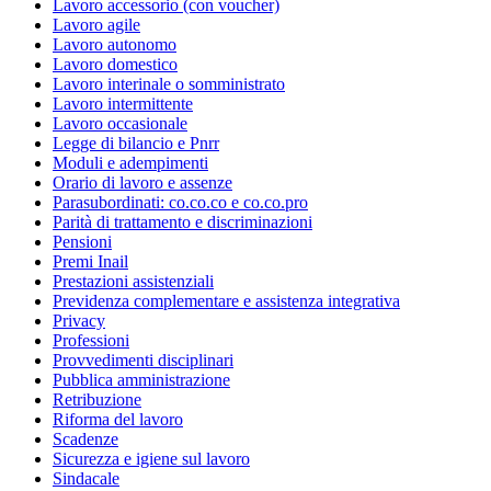
Lavoro accessorio (con voucher)
Lavoro agile
Lavoro autonomo
Lavoro domestico
Lavoro interinale o somministrato
Lavoro intermittente
Lavoro occasionale
Legge di bilancio e Pnrr
Moduli e adempimenti
Orario di lavoro e assenze
Parasubordinati: co.co.co e co.co.pro
Parità di trattamento e discriminazioni
Pensioni
Premi Inail
Prestazioni assistenziali
Previdenza complementare e assistenza integrativa
Privacy
Professioni
Provvedimenti disciplinari
Pubblica amministrazione
Retribuzione
Riforma del lavoro
Scadenze
Sicurezza e igiene sul lavoro
Sindacale