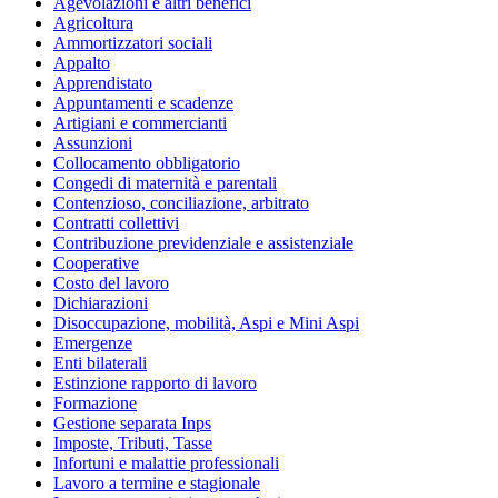
Agevolazioni e altri benefici
Agricoltura
Ammortizzatori sociali
Appalto
Apprendistato
Appuntamenti e scadenze
Artigiani e commercianti
Assunzioni
Collocamento obbligatorio
Congedi di maternità e parentali
Contenzioso, conciliazione, arbitrato
Contratti collettivi
Contribuzione previdenziale e assistenziale
Cooperative
Costo del lavoro
Dichiarazioni
Disoccupazione, mobilità, Aspi e Mini Aspi
Emergenze
Enti bilaterali
Estinzione rapporto di lavoro
Formazione
Gestione separata Inps
Imposte, Tributi, Tasse
Infortuni e malattie professionali
Lavoro a termine e stagionale