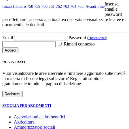
Inserisci
Inizio
Indietro
758
759
760
761
762
763
764
765
Avanti
Fine
email e
password
per effettuare l'accesso alla tua area riservata e visualizzare le aree e i
documenti a te dedicati.
Email
Password
(
Dimenticata?
)
Rimani connesso
REGISTRATI
Vuoi visualizzare le aree riservate e rimanere aggiornato sulle novità
in materia di fisco e leggi sul lavoro? Registrati subito e
gratuitamente tramite la pagina di iscrizione.
SFOGLIA PER ARGOMENTI
Agevolazioni e altri benefici
Agricoltura
Ammortizzatori sociali