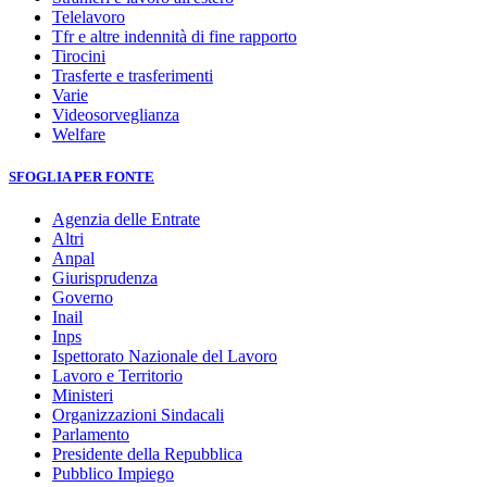
Telelavoro
Tfr e altre indennità di fine rapporto
Tirocini
Trasferte e trasferimenti
Varie
Videosorveglianza
Welfare
SFOGLIA PER FONTE
Agenzia delle Entrate
Altri
Anpal
Giurisprudenza
Governo
Inail
Inps
Ispettorato Nazionale del Lavoro
Lavoro e Territorio
Ministeri
Organizzazioni Sindacali
Parlamento
Presidente della Repubblica
Pubblico Impiego