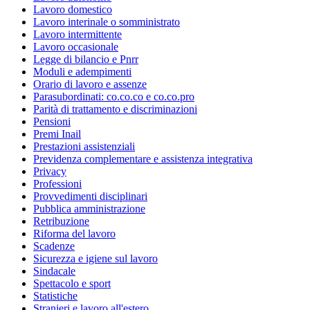
Lavoro domestico
Lavoro interinale o somministrato
Lavoro intermittente
Lavoro occasionale
Legge di bilancio e Pnrr
Moduli e adempimenti
Orario di lavoro e assenze
Parasubordinati: co.co.co e co.co.pro
Parità di trattamento e discriminazioni
Pensioni
Premi Inail
Prestazioni assistenziali
Previdenza complementare e assistenza integrativa
Privacy
Professioni
Provvedimenti disciplinari
Pubblica amministrazione
Retribuzione
Riforma del lavoro
Scadenze
Sicurezza e igiene sul lavoro
Sindacale
Spettacolo e sport
Statistiche
Stranieri e lavoro all'estero