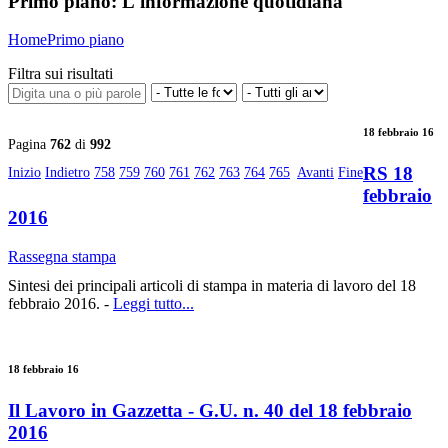
Primo piano:
L'informazione quotidiana
Home
Primo piano
Filtra sui risultati
18 febbraio 16
Pagina
762
di
992
RS 18
Inizio
Indietro
758
759
760
761
762
763
764
765
Avanti
Fine
febbraio
2016
Rassegna stampa
Sintesi dei principali articoli di stampa in materia di lavoro del 18
febbraio 2016. -
Leggi tutto...
18 febbraio 16
Il Lavoro in Gazzetta - G.U. n. 40 del 18 febbraio
2016