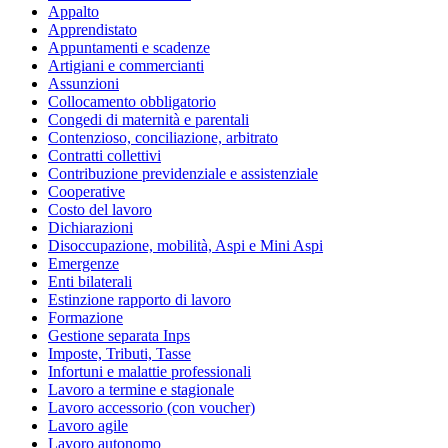
Appalto
Apprendistato
Appuntamenti e scadenze
Artigiani e commercianti
Assunzioni
Collocamento obbligatorio
Congedi di maternità e parentali
Contenzioso, conciliazione, arbitrato
Contratti collettivi
Contribuzione previdenziale e assistenziale
Cooperative
Costo del lavoro
Dichiarazioni
Disoccupazione, mobilità, Aspi e Mini Aspi
Emergenze
Enti bilaterali
Estinzione rapporto di lavoro
Formazione
Gestione separata Inps
Imposte, Tributi, Tasse
Infortuni e malattie professionali
Lavoro a termine e stagionale
Lavoro accessorio (con voucher)
Lavoro agile
Lavoro autonomo