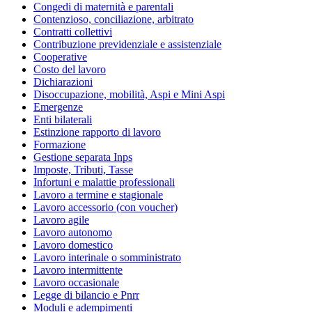
Congedi di maternità e parentali
Contenzioso, conciliazione, arbitrato
Contratti collettivi
Contribuzione previdenziale e assistenziale
Cooperative
Costo del lavoro
Dichiarazioni
Disoccupazione, mobilità, Aspi e Mini Aspi
Emergenze
Enti bilaterali
Estinzione rapporto di lavoro
Formazione
Gestione separata Inps
Imposte, Tributi, Tasse
Infortuni e malattie professionali
Lavoro a termine e stagionale
Lavoro accessorio (con voucher)
Lavoro agile
Lavoro autonomo
Lavoro domestico
Lavoro interinale o somministrato
Lavoro intermittente
Lavoro occasionale
Legge di bilancio e Pnrr
Moduli e adempimenti