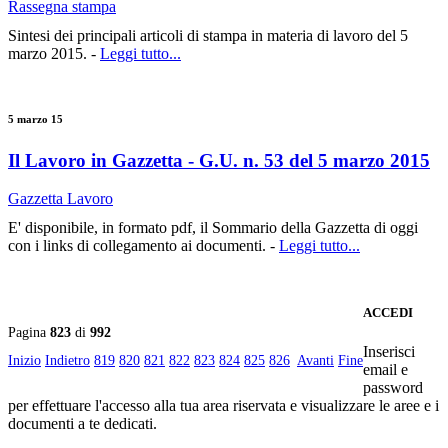
Rassegna stampa
Sintesi dei principali articoli di stampa in materia di lavoro del 5
marzo 2015. -
Leggi tutto...
5 marzo 15
Il Lavoro in Gazzetta - G.U. n. 53 del 5 marzo 2015
Gazzetta Lavoro
E' disponibile, in formato pdf, il Sommario della Gazzetta di oggi
con i links di collegamento ai documenti. -
Leggi tutto...
ACCEDI
Pagina
823
di
992
Inserisci
Inizio
Indietro
819
820
821
822
823
824
825
826
Avanti
Fine
email e
password
per effettuare l'accesso alla tua area riservata e visualizzare le aree e i
documenti a te dedicati.