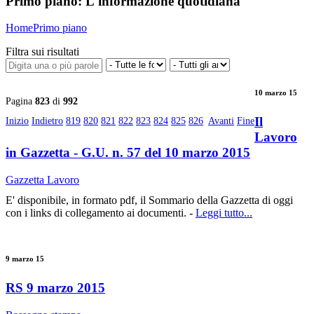
Primo piano:
L'informazione quotidiana
Home
Primo piano
Filtra sui risultati
10 marzo 15
Pagina
823
di
992
Il
Inizio
Indietro
819
820
821
822
823
824
825
826
Avanti
Fine
Lavoro
in Gazzetta - G.U. n. 57 del 10 marzo 2015
Gazzetta Lavoro
E' disponibile, in formato pdf, il Sommario della Gazzetta di oggi
con i links di collegamento ai documenti. -
Leggi tutto...
9 marzo 15
RS 9 marzo 2015