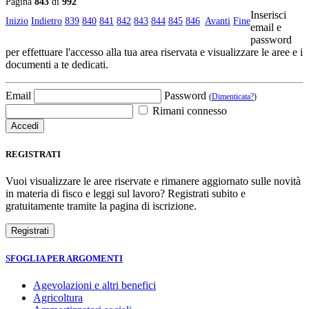
Pagina
843
di
992
Inserisci
Inizio
Indietro
839
840
841
842
843
844
845
846
Avanti
Fine
email e
password
per effettuare l'accesso alla tua area riservata e visualizzare le aree e i
documenti a te dedicati.
Email
Password
(
Dimenticata?
)
Rimani connesso
REGISTRATI
Vuoi visualizzare le aree riservate e rimanere aggiornato sulle novità
in materia di fisco e leggi sul lavoro? Registrati subito e
gratuitamente tramite la pagina di iscrizione.
SFOGLIA PER ARGOMENTI
Agevolazioni e altri benefici
Agricoltura