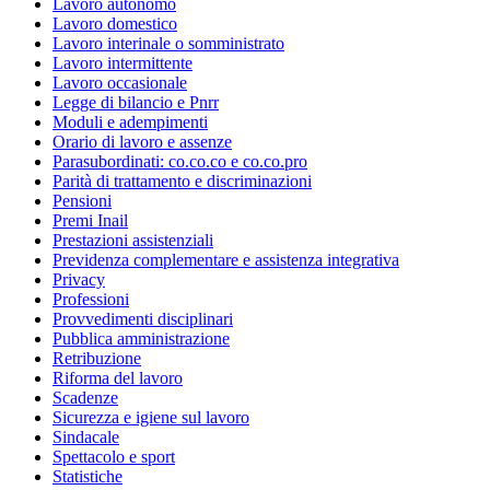
Lavoro autonomo
Lavoro domestico
Lavoro interinale o somministrato
Lavoro intermittente
Lavoro occasionale
Legge di bilancio e Pnrr
Moduli e adempimenti
Orario di lavoro e assenze
Parasubordinati: co.co.co e co.co.pro
Parità di trattamento e discriminazioni
Pensioni
Premi Inail
Prestazioni assistenziali
Previdenza complementare e assistenza integrativa
Privacy
Professioni
Provvedimenti disciplinari
Pubblica amministrazione
Retribuzione
Riforma del lavoro
Scadenze
Sicurezza e igiene sul lavoro
Sindacale
Spettacolo e sport
Statistiche