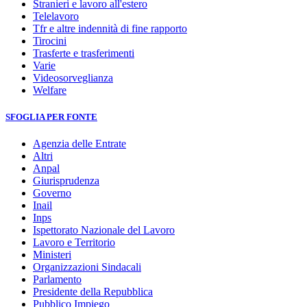
Stranieri e lavoro all'estero
Telelavoro
Tfr e altre indennità di fine rapporto
Tirocini
Trasferte e trasferimenti
Varie
Videosorveglianza
Welfare
SFOGLIA PER FONTE
Agenzia delle Entrate
Altri
Anpal
Giurisprudenza
Governo
Inail
Inps
Ispettorato Nazionale del Lavoro
Lavoro e Territorio
Ministeri
Organizzazioni Sindacali
Parlamento
Presidente della Repubblica
Pubblico Impiego