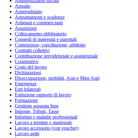
Ammortizzatori sociali
Appalto
Apprendistato
Appuntamenti e scadenze
Artigiani e commercianti
Assunzioni
Collocamento obbligatorio
Congedi di maternità e parentali
Contenzioso, conciliazione, arbitrato
Contratti collettivi
Contribuzione previdenziale e assistenziale
Cooperative
Costo del lavoro
Dichiarazioni
Disoccupazione, mobilità, Aspi e Mini Aspi
Emergenze
Enti bilaterali
Estinzione rapporto di lavoro
Formazione
Gestione separata Inps
Imposte, Tributi, Tasse
Infortuni e malattie professionali
Lavoro a termine e stagionale
Lavoro accessorio (con voucher)
Lavoro agile