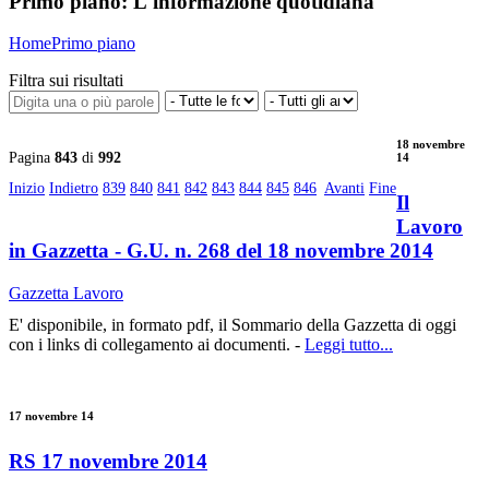
Primo piano:
L'informazione quotidiana
Home
Primo piano
Filtra sui risultati
18 novembre
Pagina
843
di
992
14
Inizio
Indietro
839
840
841
842
843
844
845
846
Avanti
Fine
Il
Lavoro
in Gazzetta - G.U. n. 268 del 18 novembre 2014
Gazzetta Lavoro
E' disponibile, in formato pdf, il Sommario della Gazzetta di oggi
con i links di collegamento ai documenti. -
Leggi tutto...
17 novembre 14
RS 17 novembre 2014