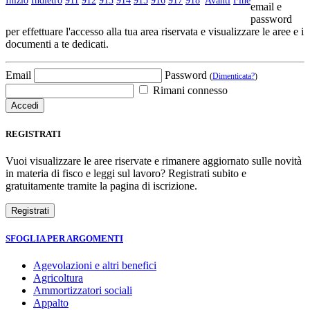
Inizio
Indietro
911
912
913
914
915
916
917
918
Avanti
Fine
email e
password
per effettuare l'accesso alla tua area riservata e visualizzare le aree e i
documenti a te dedicati.
Email
Password
(
Dimenticata?
)
Rimani connesso
REGISTRATI
Vuoi visualizzare le aree riservate e rimanere aggiornato sulle novità
in materia di fisco e leggi sul lavoro? Registrati subito e
gratuitamente tramite la pagina di iscrizione.
SFOGLIA PER ARGOMENTI
Agevolazioni e altri benefici
Agricoltura
Ammortizzatori sociali
Appalto