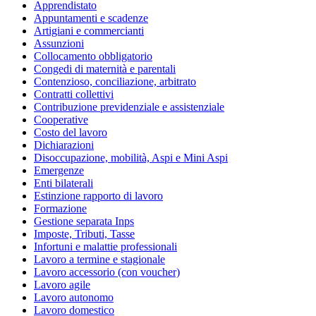
Apprendistato
Appuntamenti e scadenze
Artigiani e commercianti
Assunzioni
Collocamento obbligatorio
Congedi di maternità e parentali
Contenzioso, conciliazione, arbitrato
Contratti collettivi
Contribuzione previdenziale e assistenziale
Cooperative
Costo del lavoro
Dichiarazioni
Disoccupazione, mobilità, Aspi e Mini Aspi
Emergenze
Enti bilaterali
Estinzione rapporto di lavoro
Formazione
Gestione separata Inps
Imposte, Tributi, Tasse
Infortuni e malattie professionali
Lavoro a termine e stagionale
Lavoro accessorio (con voucher)
Lavoro agile
Lavoro autonomo
Lavoro domestico