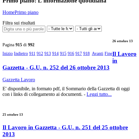
Primo piano:
L'informazione quotidiana
Home
Primo piano
Filtra sui risultati
26 ottobre 13
Pagina
915
di
992
Il Lavoro
Inizio
Indietro
911
912
913
914
915
916
917
918
Avanti
Fine
in
Gazzetta - G.U. n. 252 del 26 ottobre 2013
Gazzetta Lavoro
E' disponibile, in formato pdf, il Sommario della Gazzetta di oggi
con i links di collegamento ai documenti. -
Leggi tutto...
25 ottobre 13
Il Lavoro in Gazzetta - G.U. n. 251 del 25 ottobre
2013