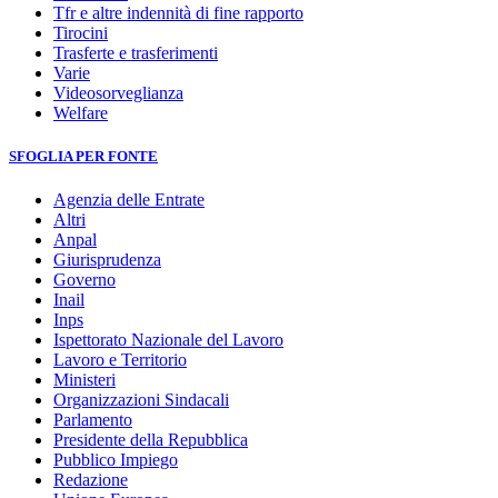
Tfr e altre indennità di fine rapporto
Tirocini
Trasferte e trasferimenti
Varie
Videosorveglianza
Welfare
SFOGLIA PER FONTE
Agenzia delle Entrate
Altri
Anpal
Giurisprudenza
Governo
Inail
Inps
Ispettorato Nazionale del Lavoro
Lavoro e Territorio
Ministeri
Organizzazioni Sindacali
Parlamento
Presidente della Repubblica
Pubblico Impiego
Redazione