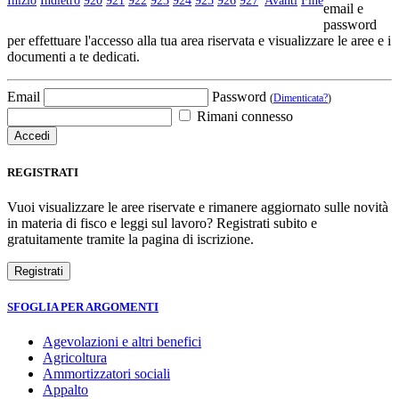
Inizio
Indietro
920
921
922
923
924
925
926
927
Avanti
Fine
email e
password
per effettuare l'accesso alla tua area riservata e visualizzare le aree e i
documenti a te dedicati.
Email
Password
(
Dimenticata?
)
Rimani connesso
REGISTRATI
Vuoi visualizzare le aree riservate e rimanere aggiornato sulle novità
in materia di fisco e leggi sul lavoro? Registrati subito e
gratuitamente tramite la pagina di iscrizione.
SFOGLIA PER ARGOMENTI
Agevolazioni e altri benefici
Agricoltura
Ammortizzatori sociali
Appalto