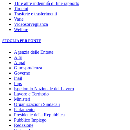
Tfr e altre indennità di fine rapporto
Tirocini
Trasferte e trasferimenti
Varie
Videosorveglianza
Welfare
SFOGLIA PER FONTE
Agenzia delle Entrate
Altri
Anpal
Giurisprudenza
Governo
Inail
Inps
Ispettorato Nazionale del Lavoro
Lavoro e Territorio
Ministeri
Organizzazioni Sindacali
Parlamento
Presidente della Repubblica
Pubblico Impiego
Redazione