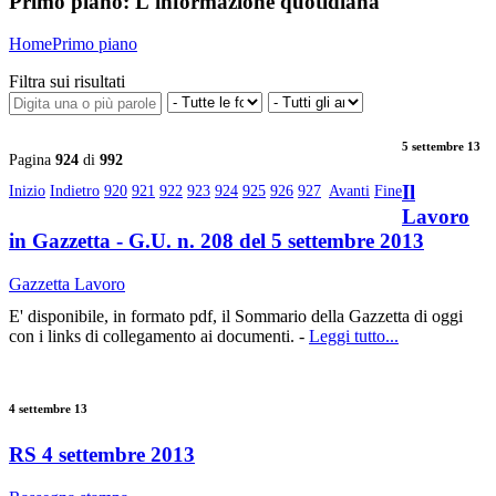
Primo piano:
L'informazione quotidiana
Home
Primo piano
Filtra sui risultati
5 settembre 13
Pagina
924
di
992
Il
Inizio
Indietro
920
921
922
923
924
925
926
927
Avanti
Fine
Lavoro
in Gazzetta - G.U. n. 208 del 5 settembre 2013
Gazzetta Lavoro
E' disponibile, in formato pdf, il Sommario della Gazzetta di oggi
con i links di collegamento ai documenti. -
Leggi tutto...
4 settembre 13
RS 4 settembre 2013