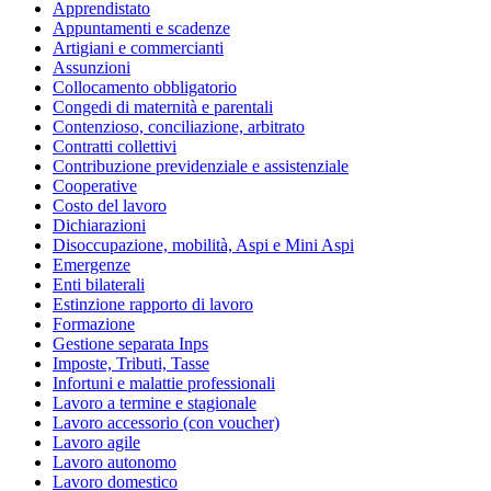
Apprendistato
Appuntamenti e scadenze
Artigiani e commercianti
Assunzioni
Collocamento obbligatorio
Congedi di maternità e parentali
Contenzioso, conciliazione, arbitrato
Contratti collettivi
Contribuzione previdenziale e assistenziale
Cooperative
Costo del lavoro
Dichiarazioni
Disoccupazione, mobilità, Aspi e Mini Aspi
Emergenze
Enti bilaterali
Estinzione rapporto di lavoro
Formazione
Gestione separata Inps
Imposte, Tributi, Tasse
Infortuni e malattie professionali
Lavoro a termine e stagionale
Lavoro accessorio (con voucher)
Lavoro agile
Lavoro autonomo
Lavoro domestico